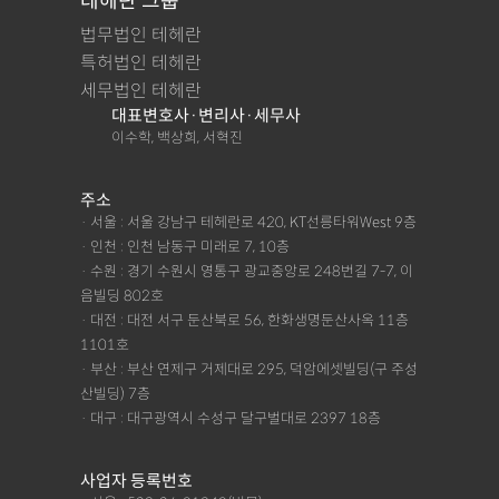
테헤란 그룹
법무법인 테헤란
특허법인 테헤란
세무법인 테헤란
대표변호사·변리사·세무사
이수학, 백상희, 서혁진
주소
· 서울 : 서울 강남구 테헤란로 420, KT선릉타워West 9층
· 인천 : 인천 남동구 미래로 7, 10층
· 수원 : 경기 수원시 영통구 광교중앙로 248번길 7-7, 이
음빌딩 802호
· 대전 : 대전 서구 둔산북로 56, 한화생명둔산사옥 11층
1101호
· 부산 : 부산 연제구 거제대로 295, 덕암에셋빌딩(구 주성
산빌딩) 7층
· 대구 : 대구광역시 수성구 달구벌대로 2397 18층
사업자 등록번호