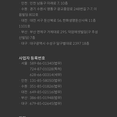
· 인천 : 인천 남동구 미래로 7, 10층
· 수원 : 경기 수원시 영통구 광교중앙로 248번길 7-7, 이
음빌딩 802호
· 대전 : 대전 서구 둔산북로 56, 한화생명둔산사옥 11층
1101호
· 부산 : 부산 연제구 거제대로 295, 덕암에셋빌딩(구 주성
산빌딩) 7층
· 대구 : 대구광역시 수성구 달구벌대로 2397 18층
사업자 등록번호
· 서울 : 589-86-01340(법무)
· 서울 :
724-87-01028(특허)
· 서울 :
628-66-00314(세무)
· 인천 : 131-85-58050(법무)
· 수원 : 351-85-01826(법무)
· 대전 : 649-85-02116(법무)
· 부산 : 386-85-01948(법무)
· 대구 : 679-85-02645(법무)