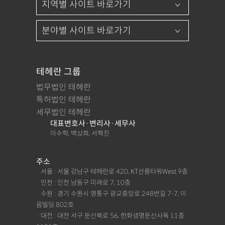
테헤란 그룹
법무법인 테헤란
특허법인 테헤란
세무법인 테헤란
대표변호사·변리사·세무사
이수학, 백상희, 서혁진
주소
· 서울 : 서울 강남구 테헤란로 420, KT선릉타워West 9층
· 인천 : 인천 남동구 미래로 7, 10층
· 수원 : 경기 수원시 영통구 광교중앙로 248번길 7-7, 이
음빌딩 802호
· 대전 : 대전 서구 둔산북로 56, 한화생명둔산사옥 11층