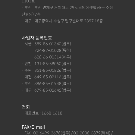
1101호
· 부산 : 부산 연제구 거제대로 295, 덕암에셋빌딩(구 주성
산빌딩) 7층
· 대구 : 대구광역시 수성구 달구벌대로 2397 18층
사업자 등록번호
· 서울 : 589-86-01340(법무)
· 서울 :
724-87-01028(특허)
· 서울 :
628-66-00314(세무)
· 인천 : 131-85-58050(법무)
· 수원 : 351-85-01826(법무)
· 대전 : 649-85-02116(법무)
· 부산 : 386-85-01948(법무)
· 대구 : 679-85-02645(법무)
전화
· 대표번호 : 1668-1618
FAX/E-mail
· FAX : 02-6499-3678(법무) / 02-2038-0879(특허) /