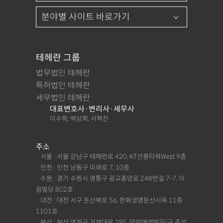
테헤란 그룹
법무법인 테헤란
특허법인 테헤란
세무법인 테헤란
대표변호사·변리사·세무사
이수학, 백상희, 서혁진
주소
· 서울 : 서울 강남구 테헤란로 420, KT선릉타워West 9층
· 인천 : 인천 남동구 미래로 7, 10층
· 수원 : 경기 수원시 영통구 광교중앙로 248번길 7-7, 이
음빌딩 802호
· 대전 : 대전 서구 둔산북로 56, 한화생명둔산사옥 11층
1101호
· 부산 : 부산 연제구 거제대로 295, 덕암에셋빌딩(구 주성