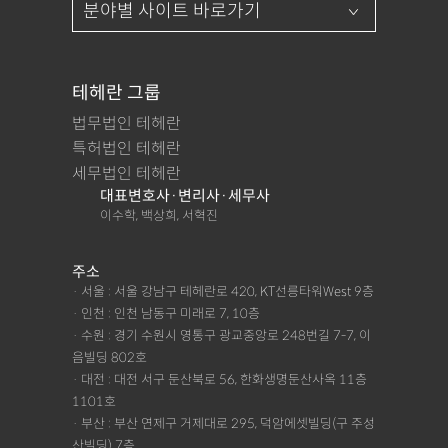
테헤란 그룹
법무법인 테헤란
특허법인 테헤란
세무법인 테헤란
대표변호사·변리사·세무사
이수학, 백상희, 서혁진
주소
· 서울 : 서울 강남구 테헤란로 420, KT선릉타워West 9층
· 인천 : 인천 남동구 미래로 7, 10층
· 수원 : 경기 수원시 영통구 광교중앙로 248번길 7-7, 이
음빌딩 802호
· 대전 : 대전 서구 둔산북로 56, 한화생명둔산사옥 11층
1101호
· 부산 : 부산 연제구 거제대로 295, 덕암에셋빌딩(구 주성
산빌딩) 7층