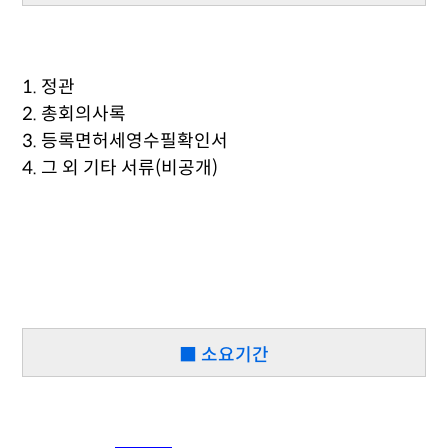
1. 정관
2. 총회의사록
3. 등록면허세영수필확인서
4. 그 외 기타 서류(비공개)
■ 소요기간