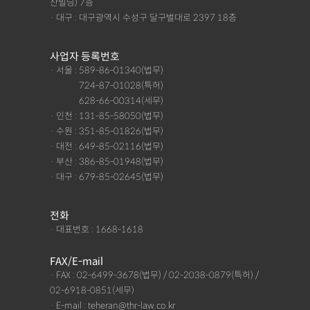
산빌딩) 7층
· 대구 : 대구광역시 수성구 달구벌대로 2397 18층
사업자 등록번호
· 서울 : 589-86-01340(법무)
· 서울 :
724-87-01028(특허)
· 서울 :
628-66-00314(세무)
· 인천 : 131-85-58050(법무)
· 수원 : 351-85-01826(법무)
· 대전 : 649-85-02116(법무)
· 부산 : 386-85-01948(법무)
· 대구 : 679-85-02645(법무)
전화
· 대표번호 : 1668-1618
FAX/E-mail
· FAX : 02-6499-3678(법무) / 02-2038-0879(특허) /
02-6918-0851(세무)
· E-mail : teheran@thr-law.co.kr