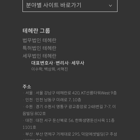
테헤란 그룹
법무법인 테헤란
특허법인 테헤란
세무법인 테헤란
대표변호사·변리사·세무사
이수학, 백상희, 서혁진
주소
· 서울 : 서울 강남구 테헤란로 420, KT선릉타워West 9층
· 인천 : 인천 남동구 미래로 7, 10층
· 수원 : 경기 수원시 영통구 광교중앙로 248번길 7-7, 이
음빌딩 802호
· 대전 : 대전 서구 둔산북로 56, 한화생명둔산사옥 11층
1101호
· 부산 : 부산 연제구 거제대로 295, 덕암에셋빌딩(구 주성