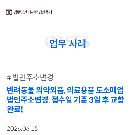
CASES
업무 사례
법인주소변경
반려동물 의약외품, 의료용품 도소매업
법인주소변경, 접수일 기준 3일 후 교합
완료!
2026.06.15