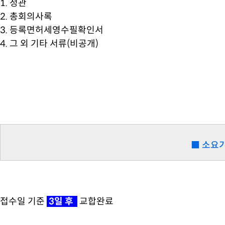
1. 정관
2. 총회의사록
3. 등록면허세영수필확인서
4. 그 외 기타 서류(비공개)
■ 소요
접수일 기준
3일 후
교합완료