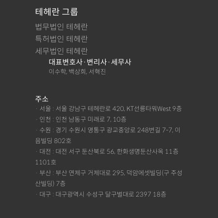
테헤란 그룹
법무법인 테헤란
특허법인 테헤란
세무법인 테헤란
대표변호사·변리사·세무사
이수학, 백상희, 서혁진
주소
· 서울 : 서울 강남구 테헤란로 420, KT선릉타워West 9층
· 인천 : 인천 남동구 미래로 7, 10층
· 수원 : 경기 수원시 영통구 광교중앙로 248번길 7-7, 이
음빌딩 802호
· 대전 : 대전 서구 둔산북로 56, 한화생명둔산사옥 11층
1101호
· 부산 : 부산 연제구 거제대로 295, 덕암에셋빌딩(구 주성
산빌딩) 7층
· 대구 : 대구광역시 수성구 달구벌대로 2397 18층