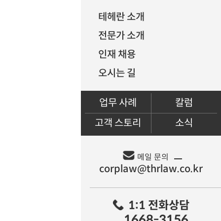
테헤란 소개
전문가 소개
인재 채용
오시는 길
업무 사례
칼럼
고객 스토리
소식
메일 문의
1:1 전화상담
1668-3156