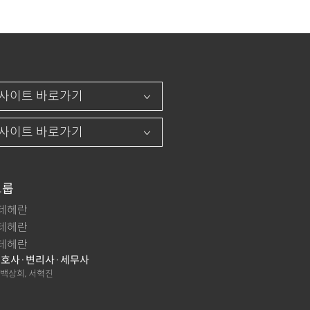
그룹
테헤란
테헤란
테헤란
호사·변리사·세무사
 백상희, 서혁진