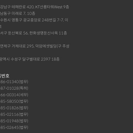
울 강남구 테헤란로 420, KT선릉타워West 9층
천 남동구 미래로 7, 10층
기 수원시 영통구 광교중앙로 248번길 7-7, 이
호
대전 서구 둔산북로 56, 한화생명둔산사옥 11층
부산 연제구 거제대로 295, 덕암에셋빌딩(구 주성
대구광역시 수성구 달구벌대로 2397 18층
록번호
9-86-01340(법무)
-87-01028(특허)
-66-00314(세무)
1-85-58050(법무)
1-85-01826(법무)
9-85-02116(법무)
6-85-01948(법무)
9-85-02645(법무)