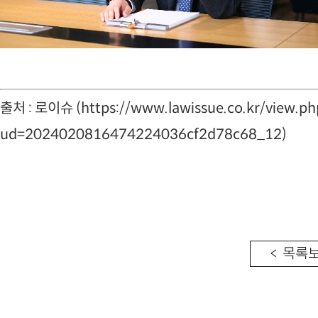
출처 : 로이슈 (
https://www.lawissue.co.kr/view.ph
ud=2024020816474224036cf2d78c68_12
)
< 목록