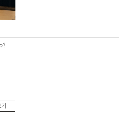
p?
보기