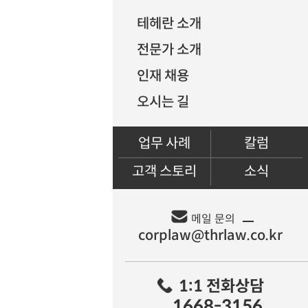
테헤란 소개
전문가 소개
인재 채용
오시는 길
업무 사례
칼럼
고객 스토리
소식
메일 문의
1:1 전화상담
1668-3156