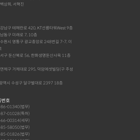
 백상희, 서혁진
울 강남구 테헤란로 420, KT선릉타워West 9층
천 남동구 미래로 7, 10층
기 수원시 영통구 광교중앙로 248번길 7-7, 이
호
대전 서구 둔산북로 56, 한화생명둔산사옥 11층
부산 연제구 거제대로 295, 덕암에셋빌딩(구 주성
대구광역시 수성구 달구벌대로 2397 18층
록번호
9-86-01340(법무)
-87-01028(특허)
-66-00314(세무)
1-85-58050(법무)
1-85-01826(법무)