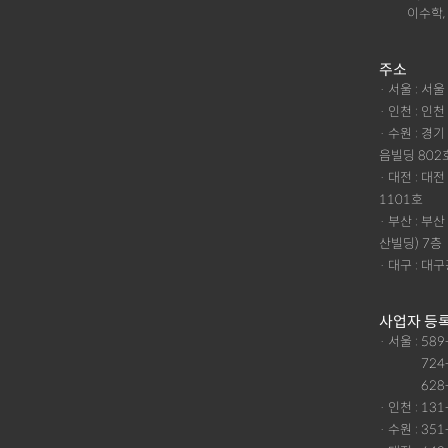
이수학,
주소
· 서울 : 서
· 인천 : 인
· 수원 : 경
음빌딩 802
· 대전 : 
1101호
· 부산 : 
산빌딩) 7층
· 대구 : 
사업자 등
· 서울 : 58
· 서울 :
724
· 서울 :
628
· 인천 : 13
· 수원 : 35