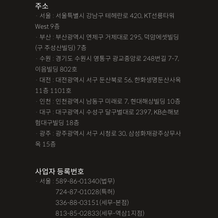
주소
· 서울 : 서울특별시 강남구 테헤란로 420, KT선릉타워
West 9층
· 부산 : 부산광역시 연제구 거제대로 295, 덕암에셋빌딩
(구 주성산빌딩) 7층
· 수원 : 경기도 수원시 영통구 광교중앙로 248번길 7-7,
이음빌딩 802호
· 대전 : 대전광역시 서구 둔산북로 56, 한화생명둔산사옥
11층 1101호
· 인천 : 인천광역시 남동구 미래로 7, 현대해상빌딩 10층
· 대구 : 대구광역시 수성구 달구벌대로 2397, KB손해보
험대구빌딩 18층
· 광주 : 광주광역시 서구 시청로 30, 삼성화재광주상무사
옥 15층
사업자 등록번호
· 서울 : 589-86-01340(법무)
· 서울 :
724-87-01028(특허)
· 서울 :
336-88-03151(세무-본점)
· 서울 :
813-85-02833(세무-역삼1지점)