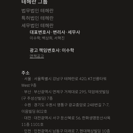
테헤란 그룹
법무법인 테헤란
특허법인 테헤란
세무법인 테헤란
대표변호사·변리사·세무사
이수학, 백상희, 서혁진
광고 책임변호사: 이수학
면책공고
주소
· 서울 : 서울특별시 강남구 테헤란로 420, KT선릉타워
West 9층
· 부산 : 부산광역시 연제구 거제대로 295, 덕암에셋빌딩
(구 주성산빌딩) 7층
· 수원 : 경기도 수원시 영통구 광교중앙로 248번길 7-7,
이음빌딩 802호
· 대전 : 대전광역시 서구 둔산북로 56, 한화생명둔산사옥
11층 1101호
· 인천 : 인천광역시 남동구 미래로 7, 현대해상빌딩 10층