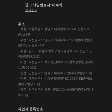
광고 책임변호사: 이수학
면책공고
주소
· 서울 : 서울특별시 강남구 테헤란로 420, KT선릉타워
West 9층
· 부산 : 부산광역시 연제구 거제대로 295, 덕암에셋빌딩
(구 주성산빌딩) 7층
· 수원 : 경기도 수원시 영통구 광교중앙로 248번길 7-7,
이음빌딩 802호
· 대전 : 대전광역시 서구 둔산북로 56, 한화생명둔산사옥
11층 1101호
· 인천 : 인천광역시 남동구 미래로 7, 현대해상빌딩 10층
· 대구 : 대구광역시 수성구 달구벌대로 2397, KB손해보
험대구빌딩 18층
· 광주 : 광주광역시 서구 시청로 30, 삼성화재광주상무사
옥 15층
사업자 등록번호