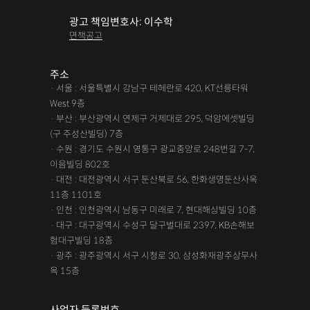
광고 책임변호사: 이수학
면책공고
주소
· 서울 : 서울특별시 강남구 테헤란로 420, KT선릉타워
West 9층
· 부산 : 부산광역시 연제구 거제대로 295, 덕암에셋빌딩
(구 주성산빌딩) 7층
· 수원 : 경기도 수원시 영통구 광교중앙로 248번길 7-7,
이음빌딩 802호
· 대전 : 대전광역시 서구 둔산북로 56, 한화생명둔산사옥
11층 1101호
· 인천 : 인천광역시 남동구 미래로 7, 현대해상빌딩 10층
· 대구 : 대구광역시 수성구 달구벌대로 2397, KB손해보
험대구빌딩 18층
· 광주 : 광주광역시 서구 시청로 30, 삼성화재광주상무사
옥 15층
사업자 등록번호