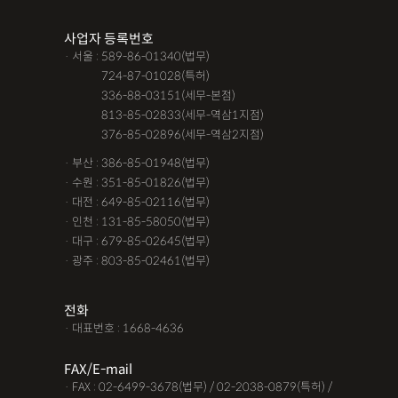
조력자로 느껴졌어요, #꼼꼼한 상담, #자세한 답변이였어요,#담
사업자 등록번호
당자가 친절해요,#소통이 잘돼요 ,#명확한 설명,#쉽고 친절한 상
· 서울 : 589-86-01340(법무)
담, #따뜻한 말투, #주말상담이 가능했어요,#전문성이 느껴져요,
· 서울 :
724-87-01028(특허)
#상담절차가 체계적이에요, #친절함,#냉철한 판단, #이야기를 잘
· 서울 :
336-88-03151(세무-본점)
· 서울 :
813-85-02833(세무-역삼1지점)
경청해주세요, #쉽게 설명해주세요, #답답함이 해소됐어요, #명
· 서울 :
376-85-02896(세무-역삼2지점)
쾌한 답변, #따뜻한 말투,#요구사항을 잘 들어줘요, #따뜻한 상
· 부산 : 386-85-01948(법무)
담,#
· 수원 : 351-85-01826(법무)
· 대전 : 649-85-02116(법무)
12대중과실
12대중과실
F4비자음주운전
test
· 인천 : 131-85-58050(법무)
가수금증자
가족관계등록부창설
강제경매
강제집행
· 대구 : 679-85-02645(법무)
· 광주 : 803-85-02461(법무)
강제추행 무혐의
건물철거소송
계약갱신거절
계약갱신거절청구권
고객후기
고령자교통사고
전화
· 대표번호 : 1668-4636
고의 교통사고
공기업음주운전
공사대금내용증명
FAX/E-mail
공사대금소송
공사대금소송소장
공사대금지급명령
· FAX : 02-6499-3678(법무) / 02-2038-0879(특허) /