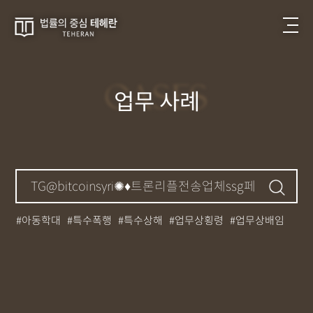
CASES
업무 사례
아동학대
특수폭행
특수상해
업무상횡령
업무상배임
뺑소니
성매매
필로폰
12대중과실
대마초
카촬죄
강제추행
기소유예
중상해
강간
던지기
사망사고
집행유예
무면허운전
아청법
케타민
특허침해