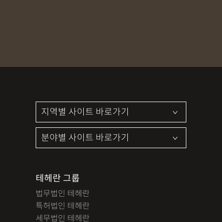
MDMA
무혐의
상표침해
합의조력
기소유예
디자인침해
영업비밀침해
정기자문
계약서
특허등록
상표등록
프랜차이즈
공정거래
교통사고
뺑소니
12대중과실
엔터테인먼트
영업비밀침해
사망사고
음주뺑소니
폭행/협박
공무집행방해죄
성범죄신상공개
공중밀집장소추행
지식재산소송
검사출신형사변호사
마약기소유예
이혼위자료
이혼시재산분할
세무기장
절세상담
개인회생자격조회
개인회생수임료
명도소송
임대차보증금
법인설립
법인주소이전
PCT특허
테헤란 그룹
디자인등록
저작권침해
특허분쟁
사기죄
법무법인 테헤란
카메라등이용촬영죄
미성년자성범죄
마약소지죄
특허법인 테헤란
마약형량
이혼승소사례
조정이혼
법인세
종합소득세
세무법인 테헤란