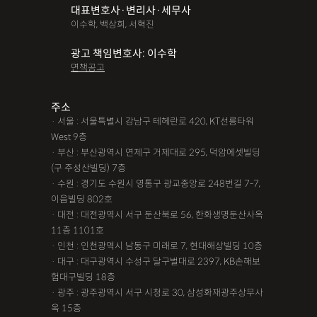
대표변호사·변리사·세무사
파산면책
법인회생
상가권리금
대여금반환
정관변경
이수학, 백상희, 서혁진
변경등기
무면허운전
무면허음주운전
12대중과실
광고 책임변호사: 이수학
면책공고
음주뺑소니
12대중과실교통사고
LSD
PCP
산재신청
손해배상
특허등록
XTC
산재불승인
상표등록
주소
· 서울 : 서울특별시 강남구 테헤란로 420, KT선릉타워
손해배상청구소송
가루쟁이
권리금손해배상
West 9층
· 부산 : 부산광역시 연제구 거제대로 295, 덕암에셋빌딩
디자인등록
장해등급
BM특허
손해배상내용증명
(구 주성산빌딩) 7층
손해배상소송
후리베이스
1인법인설립
대여금소송
· 수원 : 경기도 수원시 영통구 광교중앙로 248번길 7-7,
이음빌딩 802호
법인설립
본점이전등기
산재형사소송
임원변경등기
· 대전 : 대전광역시 서구 둔산북로 56, 한화생명둔산사옥
11층 1101호
해외등록
· 인천 : 인천광역시 남동구 미래로 7, 현대해상빌딩 10층
!!강간고소,민사소송,합의대행,카촬고소,성추행고소,유사성행
· 대구 : 대구광역시 수성구 달구벌대로 2397, KB손해보
험대구빌딩 18층
위,형사고소,성추행합의,성폭행민사,준강간고소
· 광주 : 광주광역시 서구 시청로 30, 삼성화재광주상무사
#명쾌한 상담,#냉철한 판단,#친절함,#이해하기 쉬워요,#든든한
옥 15층