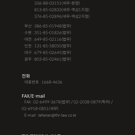
공사대금청구소송
관내이전
관외이전
교통사고 보험금
· 서울 :
336-88-03151(세무-본점)
· 서울 :
813-85-02833(세무-역삼1지점)
교통사고가해자
교통사고무죄
교통사고처리특례법위반
· 서울 :
376-85-02896(세무-역삼2지점)
교통사고피해자
구서연 변호사
근저당권말소
기타
· 부산 : 386-85-01948(법무)
· 수원 : 351-85-01826(법무)
김유정 변호사
김해음주운전변호사
노인교통사고
· 대전 : 649-85-02116(법무)
· 인천 : 131-85-58050(법무)
대구음주운전변호사
대여금내용증명
대여금소송소장
· 대구 : 679-85-02645(법무)
· 광주 : 803-85-02461(법무)
대여금지급명령
도주치상
딥페이크구매
딥페이크소지
딥페이크시청
딥페이크유포
딥페이크제작
전화
· 대표번호 : 1668-4636
딥페이크판매
마약소지
맥주음주단속
면허취소이의신청
명도변호사
몰카
못받은돈
FAX/E-mail
· FAX : 02-6499-3678(법무) / 02-2038-0879(특허) /
무면허운전
무면허운전
무면허운전
무면허운전 벌금
02-6918-0851(세무)
· E-mail : teheran@thr-law.co.kr
무면허운전 사고
무면허운전 처벌
무보험사고
물품대금못받았을때
물품대금소멸시효
물품대금지급명령