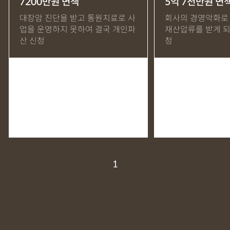
7200만원 면책
5억 7천만원 면
MDMA
무혐의
상표침해
합의조력
기소유예
대장암 진단을 받고 통원치료로 사
회사의 경영악화로 
업을 운영하지 못하여 결국 개인파
재산압류를 받게 되
디자인침해
영업비밀침해
정기자문
계약서
특허등록
산 신청
청
상표등록
프랜차이즈
공정거래
교통사고
뺑소니
12대중과실
엔터테인먼트
영업비밀침해
사망사고
음주뺑소니
폭행/협박
공무집행방해죄
성범죄신상공개
공중밀집장소추행
지식재산소송
검사출신형사변호사
마약기소유예
이혼위자료
이혼시재산분할
세무기장
절세상담
개인회생자격조회
개인회생수임료
명도소송
1
임대차보증금
법인설립
법인주소이전
PCT특허
디자인등록
저작권침해
특허분쟁
사기죄
카메라등이용촬영죄
미성년자성범죄
마약소지죄
마약형량
이혼승소사례
조정이혼
법인세
종합소득세