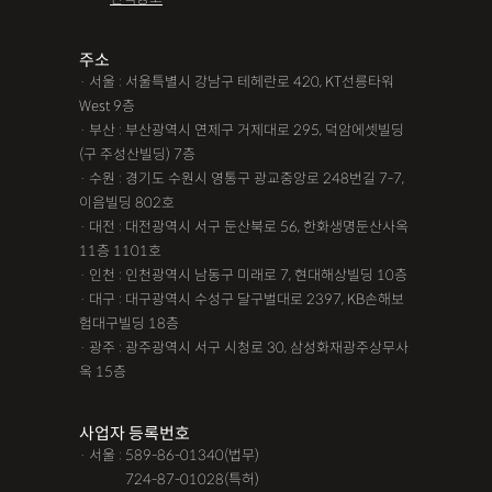
조력자로 느껴졌어요, #꼼꼼한 상담, #자세한 답변이였어요,#담
당자가 친절해요,#소통이 잘돼요 ,#명확한 설명,#쉽고 친절한 상
주소
· 서울 : 서울특별시 강남구 테헤란로 420, KT선릉타워
담, #따뜻한 말투, #주말상담이 가능했어요,#전문성이 느껴져요,
West 9층
#상담절차가 체계적이에요, #친절함,#냉철한 판단, #이야기를 잘
· 부산 : 부산광역시 연제구 거제대로 295, 덕암에셋빌딩
경청해주세요, #쉽게 설명해주세요, #답답함이 해소됐어요, #명
(구 주성산빌딩) 7층
쾌한 답변, #따뜻한 말투,#요구사항을 잘 들어줘요, #따뜻한 상
· 수원 : 경기도 수원시 영통구 광교중앙로 248번길 7-7,
이음빌딩 802호
담,#
· 대전 : 대전광역시 서구 둔산북로 56, 한화생명둔산사옥
11층 1101호
12대중과실
12대중과실
F4비자음주운전
test
· 인천 : 인천광역시 남동구 미래로 7, 현대해상빌딩 10층
가수금증자
가족관계등록부창설
강제경매
강제집행
· 대구 : 대구광역시 수성구 달구벌대로 2397, KB손해보
험대구빌딩 18층
강제추행 무혐의
건물철거소송
계약갱신거절
· 광주 : 광주광역시 서구 시청로 30, 삼성화재광주상무사
옥 15층
계약갱신거절청구권
고객후기
고령자교통사고
고의 교통사고
공기업음주운전
공사대금내용증명
사업자 등록번호
· 서울 : 589-86-01340(법무)
공사대금소송
공사대금소송소장
공사대금지급명령
· 서울 :
724-87-01028(특허)