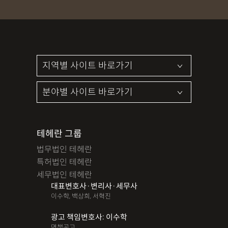
파산면책
법인회생
상가권리금
대여금반환
정관변경
변경등기
무면허운전
무면허음주운전
12대중과실
음주뺑소니
12대중과실교통사고
LSD
PCP
산재신청
손해배상
특허등록
XTC
산재불승인
상표등록
손해배상청구소송
가루쟁이
권리금손해배상
디자인등록
장해등급
BM특허
손해배상내용증명
손해배상소송
후리베이스
1인법인설립
대여금소송
테헤란 그룹
법무법인 테헤란
법인설립
본점이전등기
산재형사소송
임원변경등기
특허법인 테헤란
해외등록
세무법인 테헤란
대표변호사·변리사·세무사
!!강간고소,민사소송,합의대행,카촬고소,성추행고소,유사성행
이수학, 백상희, 서혁진
위,형사고소,성추행합의,성폭행민사,준강간고소
광고 책임변호사: 이수학
#명쾌한 상담,#냉철한 판단,#친절함,#이해하기 쉬워요,#든든한
면책공고