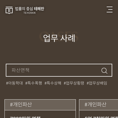
CASES
업무 사례
아동학대
특수폭행
특수상해
업무상횡령
업무상배임
뺑소니
성매매
필로폰
12대중과실
대마초
카촬죄
강제추행
기소유예
중상해
강간
던지기
사망사고
개인파산
개인파산
집행유예
무면허운전
아청법
케타민
특허침해