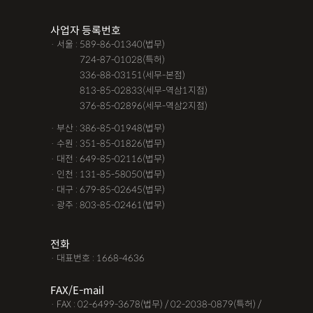
조력자로 느껴졌어요, #꼼꼼한 상담, #자세한 답변이였어요,#담
사업자 등록번호
당자가 친절해요,#소통이 잘돼요 ,#명확한 설명,#쉽고 친절한 상
· 서울 : 589-86-01340(법무)
담, #따뜻한 말투, #주말상담이 가능했어요,#전문성이 느껴져요,
· 서울 :
724-87-01028(특허)
#상담절차가 체계적이에요, #친절함,#냉철한 판단, #이야기를 잘
· 서울 :
336-88-03151(세무-본점)
· 서울 :
813-85-02833(세무-역삼1지점)
경청해주세요, #쉽게 설명해주세요, #답답함이 해소됐어요, #명
· 서울 :
376-85-02896(세무-역삼2지점)
쾌한 답변, #따뜻한 말투,#요구사항을 잘 들어줘요, #따뜻한 상
· 부산 : 386-85-01948(법무)
담,#
· 수원 : 351-85-01826(법무)
· 대전 : 649-85-02116(법무)
12대중과실
12대중과실
F4비자음주운전
test
· 인천 : 131-85-58050(법무)
가수금증자
가족관계등록부창설
강제경매
강제집행
· 대구 : 679-85-02645(법무)
· 광주 : 803-85-02461(법무)
강제추행 무혐의
건물철거소송
계약갱신거절
계약갱신거절청구권
고객후기
고령자교통사고
전화
· 대표번호 : 1668-4636
고의 교통사고
공기업음주운전
공사대금내용증명
FAX/E-mail
공사대금소송
공사대금소송소장
공사대금지급명령
· FAX : 02-6499-3678(법무) / 02-2038-0879(특허) /