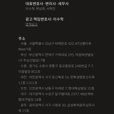
대표변호사·변리사·세무사
파산면책
법인회생
상가권리금
대여금반환
정관변경
이수학, 백상희, 서혁진
변경등기
무면허운전
무면허음주운전
12대중과실
광고 책임변호사: 이수학
면책공고
음주뺑소니
12대중과실교통사고
LSD
PCP
산재신청
손해배상
특허등록
XTC
산재불승인
상표등록
주소
· 서울 : 서울특별시 강남구 테헤란로 420, KT선릉타워
손해배상청구소송
가루쟁이
권리금손해배상
West 9층
· 부산 : 부산광역시 연제구 거제대로 295, 덕암에셋빌딩
디자인등록
장해등급
BM특허
손해배상내용증명
(구 주성산빌딩) 7층
손해배상소송
후리베이스
1인법인설립
대여금소송
· 수원 : 경기도 수원시 영통구 광교중앙로 248번길 7-7,
이음빌딩 802호
법인설립
본점이전등기
산재형사소송
임원변경등기
· 대전 : 대전광역시 서구 둔산북로 56, 한화생명둔산사옥
11층 1101호
해외등록
· 인천 : 인천광역시 남동구 미래로 7, 현대해상빌딩 10층
!!강간고소,민사소송,합의대행,카촬고소,성추행고소,유사성행
· 대구 : 대구광역시 수성구 달구벌대로 2397, KB손해보
험대구빌딩 18층
위,형사고소,성추행합의,성폭행민사,준강간고소
· 광주 : 광주광역시 서구 시청로 30, 삼성화재광주상무사
#명쾌한 상담,#냉철한 판단,#친절함,#이해하기 쉬워요,#든든한
옥 15층