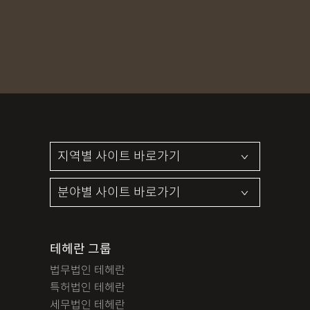
MDMA
무혐의
상표침해
합의조력
기소유예
디자인침해
영업비밀침해
정기자문
계약서
특허등록
상표등록
프랜차이즈
공정거래
교통사고
뺑소니
12대중과실
엔터테인먼트
영업비밀침해
사망사고
음주뺑소니
폭행/협박
공무집행방해죄
성범죄신상공개
공중밀집장소추행
지식재산소송
검사출신형사변호사
마약기소유예
이혼위자료
이혼시재산분할
세무기장
절세상담
개인회생자격조회
개인회생수임료
명도소송
임대차보증금
법인설립
법인주소이전
PCT특허
테헤란 그룹
디자인등록
저작권침해
특허분쟁
사기죄
법무법인 테헤란
카메라등이용촬영죄
미성년자성범죄
마약소지죄
특허법인 테헤란
마약형량
이혼승소사례
조정이혼
법인세
종합소득세
세무법인 테헤란