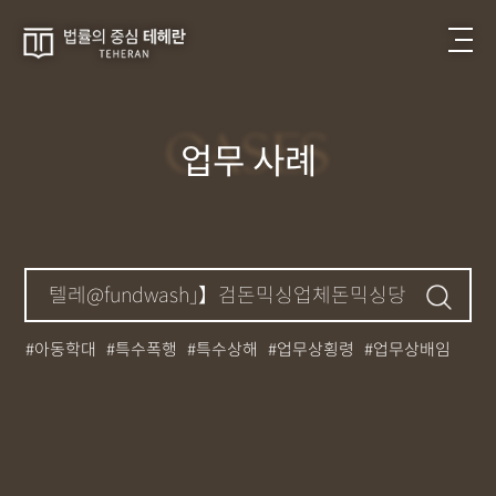
CASES
업무 사례
아동학대
특수폭행
특수상해
업무상횡령
업무상배임
뺑소니
성매매
필로폰
12대중과실
대마초
카촬죄
강제추행
기소유예
중상해
강간
던지기
사망사고
집행유예
무면허운전
아청법
케타민
특허침해