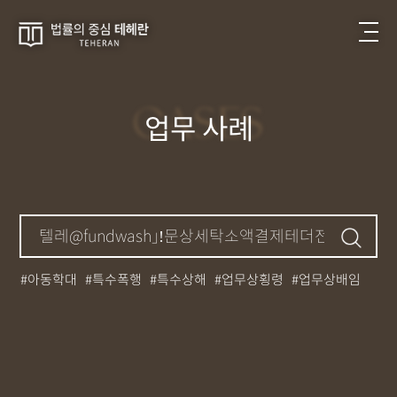
CASES
업무 사례
아동학대
특수폭행
특수상해
업무상횡령
업무상배임
뺑소니
성매매
필로폰
12대중과실
대마초
카촬죄
강제추행
기소유예
중상해
강간
던지기
사망사고
집행유예
무면허운전
아청법
케타민
특허침해