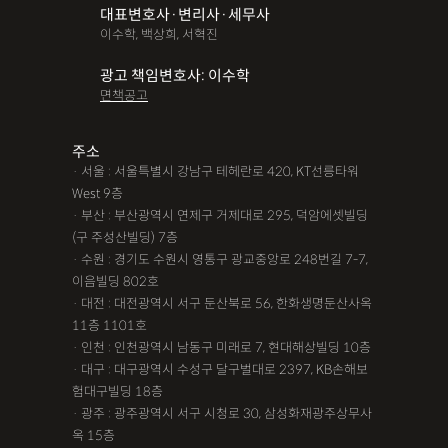
대표변호사·변리사·세무사
파산면책
법인회생
상가권리금
대여금반환
정관변경
이수학, 백상희, 서혁진
변경등기
무면허운전
무면허음주운전
12대중과실
광고 책임변호사: 이수학
면책공고
음주뺑소니
12대중과실교통사고
LSD
PCP
산재신청
손해배상
특허등록
XTC
산재불승인
상표등록
주소
· 서울 : 서울특별시 강남구 테헤란로 420, KT선릉타워
손해배상청구소송
가루쟁이
권리금손해배상
West 9층
· 부산 : 부산광역시 연제구 거제대로 295, 덕암에셋빌딩
디자인등록
장해등급
BM특허
손해배상내용증명
(구 주성산빌딩) 7층
손해배상소송
후리베이스
1인법인설립
대여금소송
· 수원 : 경기도 수원시 영통구 광교중앙로 248번길 7-7,
이음빌딩 802호
법인설립
본점이전등기
산재형사소송
임원변경등기
· 대전 : 대전광역시 서구 둔산북로 56, 한화생명둔산사옥
11층 1101호
해외등록
· 인천 : 인천광역시 남동구 미래로 7, 현대해상빌딩 10층
!!강간고소,민사소송,합의대행,카촬고소,성추행고소,유사성행
· 대구 : 대구광역시 수성구 달구벌대로 2397, KB손해보
험대구빌딩 18층
위,형사고소,성추행합의,성폭행민사,준강간고소
· 광주 : 광주광역시 서구 시청로 30, 삼성화재광주상무사
#명쾌한 상담,#냉철한 판단,#친절함,#이해하기 쉬워요,#든든한
옥 15층