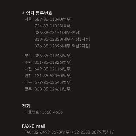
조력자로 느껴졌어요, #꼼꼼한 상담, #자세한 답변이였어요,#담
사업자 등록번호
당자가 친절해요,#소통이 잘돼요 ,#명확한 설명,#쉽고 친절한 상
· 서울 : 589-86-01340(법무)
담, #따뜻한 말투, #주말상담이 가능했어요,#전문성이 느껴져요,
· 서울 :
724-87-01028(특허)
#상담절차가 체계적이에요, #친절함,#냉철한 판단, #이야기를 잘
· 서울 :
336-88-03151(세무-본점)
· 서울 :
813-85-02833(세무-역삼1지점)
경청해주세요, #쉽게 설명해주세요, #답답함이 해소됐어요, #명
· 서울 :
376-85-02896(세무-역삼2지점)
쾌한 답변, #따뜻한 말투,#요구사항을 잘 들어줘요, #따뜻한 상
· 부산 : 386-85-01948(법무)
담,#
· 수원 : 351-85-01826(법무)
· 대전 : 649-85-02116(법무)
12대중과실
12대중과실
F4비자음주운전
test
· 인천 : 131-85-58050(법무)
가수금증자
가족관계등록부창설
강제경매
강제집행
· 대구 : 679-85-02645(법무)
· 광주 : 803-85-02461(법무)
강제추행 무혐의
건물철거소송
계약갱신거절
계약갱신거절청구권
고객후기
고령자교통사고
전화
· 대표번호 : 1668-4636
고의 교통사고
공기업음주운전
공사대금내용증명
FAX/E-mail
공사대금소송
공사대금소송소장
공사대금지급명령
· FAX : 02-6499-3678(법무) / 02-2038-0879(특허) /