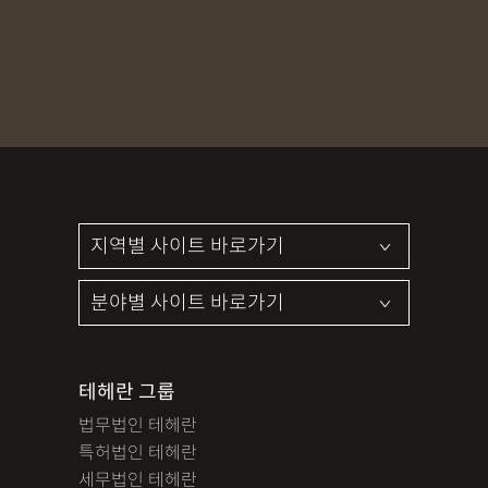
MDMA
무혐의
상표침해
합의조력
기소유예
디자인침해
영업비밀침해
정기자문
계약서
특허등록
상표등록
프랜차이즈
공정거래
교통사고
뺑소니
12대중과실
엔터테인먼트
영업비밀침해
사망사고
음주뺑소니
폭행/협박
공무집행방해죄
성범죄신상공개
공중밀집장소추행
지식재산소송
검사출신형사변호사
마약기소유예
이혼위자료
이혼시재산분할
세무기장
절세상담
개인회생자격조회
개인회생수임료
명도소송
임대차보증금
법인설립
법인주소이전
PCT특허
테헤란 그룹
디자인등록
저작권침해
특허분쟁
사기죄
법무법인 테헤란
카메라등이용촬영죄
미성년자성범죄
마약소지죄
특허법인 테헤란
마약형량
이혼승소사례
조정이혼
법인세
종합소득세
세무법인 테헤란