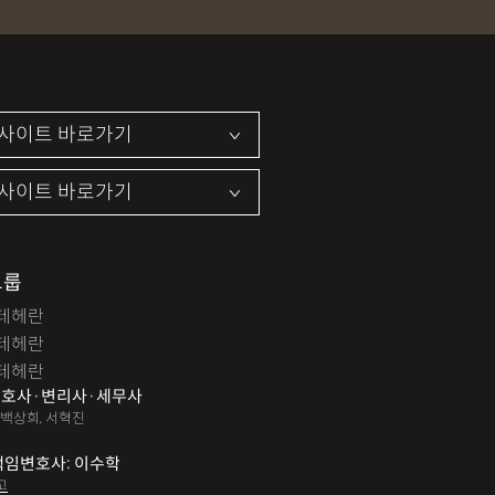
집장소추행
지식재산소송
약기소유예
이혼위자료
이혼시재산분할
개인회생자격조회
개인회생수임료
법인설립
법인주소이전
PCT특허
특허분쟁
사기죄
카메라등이용촬영죄
지죄
마약형량
이혼승소사례
조정이혼
파산면책
법인회생
상가권리금
그룹
테헤란
변경등기
무면허운전
무면허음주운전
테헤란
12대중과실교통사고
LSD
PCP
테헤란
호사·변리사·세무사
특허등록
XTC
산재불승인
상표등록
 백상희, 서혁진
쟁이
권리금손해배상
디자인등록
책임변호사: 이수학
고
해배상내용증명
손해배상소송
후리베이스