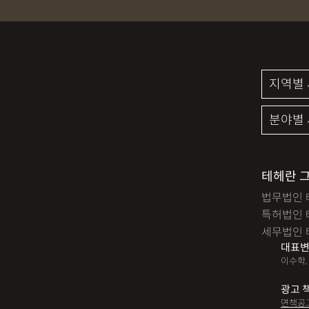
성범죄신상공개
공중밀
검사출신형사변호사
마
세무기장
절세상담
명도소송
임대차보증금
디자인등록
저작권침해
미성년자성범죄
마약소
법인세
종합소득세
테헤란 
법무법인 
대여금반환
정관변경
특허법인 
12대중과실
음주뺑소니
세무법인 
대표변
산재신청
손해배상
이수학,
손해배상청구소송
가루
광고 
면책공
장해등급
BM특허
손