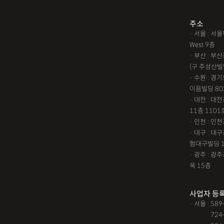
1인법인설립
대여금소
주소
· 서울 : 
임원변경등기
해외등록
West 9층
!!강간고소,민사소송,합의
· 부산 : 
(구 주성산빌
성추행합의,성폭행민사,준
· 수원 : 경
#명쾌한 상담,#냉철한 판
이음빌딩 80
· 대전 : 
느껴졌어요, #꼼꼼한 상담,
11층 1101
통이 잘돼요 ,#명확한 설명,
· 인천 : 
가능했어요,#전문성이 느껴져
· 대구 : 
험대구빌딩 
철한 판단, #이야기를 잘 
· 광주 : 
소됐어요, #명쾌한 답변, #
옥 15층
상담,#
12대중과실
12대중과
사업자 등
· 서울 : 58
가족관계등록부창설
강
· 서울 :
724