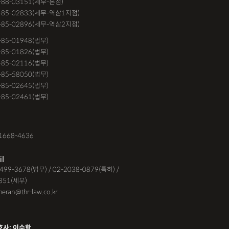
-88-03151(세무-본점)
거절
계약갱신거절청구권
고객후기
-85-02833(세무-역삼1지점)
-85-02896(세무-역삼2지점)
교통사고
공기업음주운전
6-85-01948(법무)
대금소송
공사대금소송소장
1-85-01826(법무)
9-85-02116(법무)
대금청구소송
관내이전
관외이전
1-85-58050(법무)
고가해자
교통사고무죄
9-85-02645(법무)
3-85-02461(법무)
교통사고피해자
구서연 변호사
유정 변호사
김해음주운전변호사
1668-4636
운전변호사
대여금내용증명
il
지급명령
도주치상
딥페이크구매
-6499-3678(법무) / 02-2038-0879(특허) /
851(세무)
시청
딥페이크유포
딥페이크제작
eheran@thr-law.co.kr
맥주음주단속
면허취소이의신청
받은돈
무면허운전
무면허운전
호사: 이수학