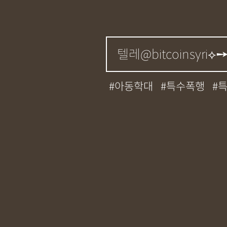
아동학대
특수폭행
성매매
필로폰
12대
기소유예
중상해
강
무면허운전
아청법
상표침해
합의조력
정기자문
계약서
특
교통사고
뺑소니
12
사망사고
음주뺑소니