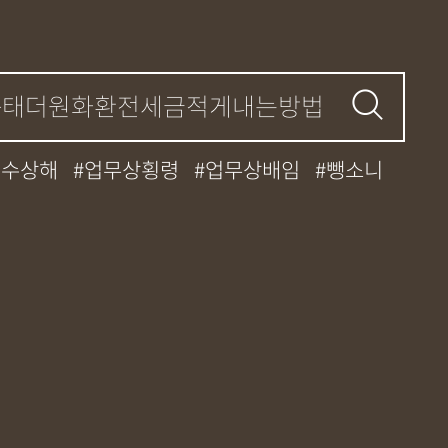
특수상해
업무상횡령
업무상배임
뺑소니
중과실
대마초
카촬죄
강제추행
간
던지기
사망사고
집행유예
케타민
특허침해
MDMA
무혐의
기소유예
디자인침해
영업비밀침해
허등록
상표등록
프랜차이즈
공정거래
대중과실
엔터테인먼트
영업비밀침해
폭행/협박
공무집행방해죄