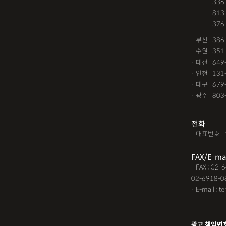
· 서울 :
336
건물철거소송
계약갱신
· 서울 :
813
· 서울 :
376
고령자교통사고
고의 
· 부산 : 38
공사대금내용증명
공사
· 수원 : 35
· 대전 : 64
공사대금지급명령
공사
· 인천 : 13
교통사고 보험금
교통사
· 대구 : 67
· 광주 : 80
교통사고처리특례법위반
근저당권말소
기타
김
전화
· 대표번호 : 
노인교통사고
대구음주
FAX/E-ma
대여금소송소장
대여금
· FAX : 02
02-6918-0
딥페이크소지
딥페이크
· E-mail : t
딥페이크판매
마약소지
명도변호사
몰카
못
광고 책임변