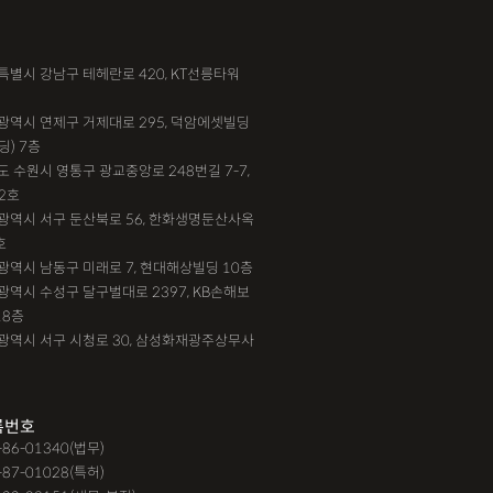
송
법인설립
본점이전등기
산재형사소송
서울특별시 강남구 테헤란로 420, KT선릉타워
대행,카촬고소,성추행고소,유사성행위,형사고소,
부산광역시 연제구 거제대로 295, 덕암에셋빌딩
딩) 7층
강간고소
기도 수원시 영통구 광교중앙로 248번길 7-7,
단,#친절함,#이해하기 쉬워요,#든든한 조력자로
2호
대전광역시 서구 둔산북로 56, 한화생명둔산사옥
 #자세한 답변이였어요,#담당자가 친절해요,#소
호
#쉽고 친절한 상담, #따뜻한 말투, #주말상담이
인천광역시 남동구 미래로 7, 현대해상빌딩 10층
요, #상담절차가 체계적이에요, #친절함,#냉
대구광역시 수성구 달구벌대로 2397, KB손해보
18층
경청해주세요, #쉽게 설명해주세요, #답답함이 해
광주광역시 서구 시청로 30, 삼성화재광주상무사
따뜻한 말투,#요구사항을 잘 들어줘요, #따뜻한
실
F4비자음주운전
test
가수금증자
록번호
9-86-01340(법무)
제경매
강제집행
강제추행 무혐의
-87-01028(특허)