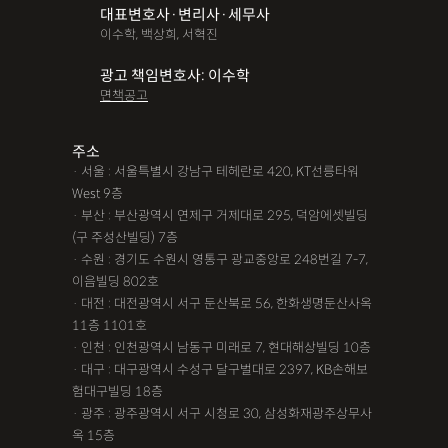
대표변호사·변리사·세무사
파산면책
법인회생
상가권리금
대여금반환
정관변경
이수학, 백상희, 서혁진
변경등기
무면허운전
무면허음주운전
12대중과실
광고 책임변호사: 이수학
면책공고
음주뺑소니
12대중과실교통사고
LSD
PCP
산재신청
손해배상
특허등록
XTC
산재불승인
상표등록
주소
· 서울 : 서울특별시 강남구 테헤란로 420, KT선릉타워
손해배상청구소송
가루쟁이
권리금손해배상
West 9층
· 부산 : 부산광역시 연제구 거제대로 295, 덕암에셋빌딩
디자인등록
장해등급
BM특허
손해배상내용증명
(구 주성산빌딩) 7층
손해배상소송
후리베이스
1인법인설립
대여금소송
· 수원 : 경기도 수원시 영통구 광교중앙로 248번길 7-7,
이음빌딩 802호
법인설립
본점이전등기
산재형사소송
임원변경등기
· 대전 : 대전광역시 서구 둔산북로 56, 한화생명둔산사옥
11층 1101호
해외등록
· 인천 : 인천광역시 남동구 미래로 7, 현대해상빌딩 10층
!!강간고소,민사소송,합의대행,카촬고소,성추행고소,유사성행
· 대구 : 대구광역시 수성구 달구벌대로 2397, KB손해보
험대구빌딩 18층
위,형사고소,성추행합의,성폭행민사,준강간고소
· 광주 : 광주광역시 서구 시청로 30, 삼성화재광주상무사
#명쾌한 상담,#냉철한 판단,#친절함,#이해하기 쉬워요,#든든한
옥 15층