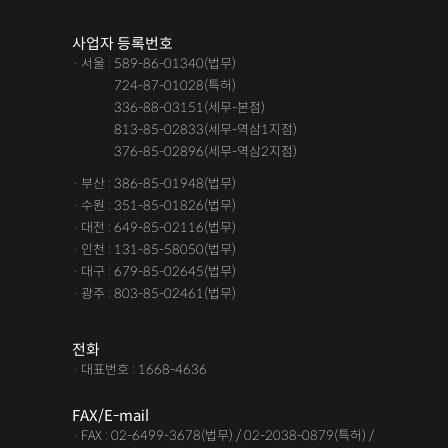
조력자로 느껴졌어요, #꼼꼼한 상담, #자세한 답변이였어요,#담
사업자 등록번호
당자가 친절해요,#소통이 잘돼요 ,#명확한 설명,#쉽고 친절한 상
· 서울 : 589-86-01340(법무)
담, #따뜻한 말투, #주말상담이 가능했어요,#전문성이 느껴져요,
· 서울 :
724-87-01028(특허)
#상담절차가 체계적이에요, #친절함,#냉철한 판단, #이야기를 잘
· 서울 :
336-88-03151(세무-본점)
· 서울 :
813-85-02833(세무-역삼1지점)
경청해주세요, #쉽게 설명해주세요, #답답함이 해소됐어요, #명
· 서울 :
376-85-02896(세무-역삼2지점)
쾌한 답변, #따뜻한 말투,#요구사항을 잘 들어줘요, #따뜻한 상
· 부산 : 386-85-01948(법무)
담,#
· 수원 : 351-85-01826(법무)
· 대전 : 649-85-02116(법무)
12대중과실
12대중과실
F4비자음주운전
test
· 인천 : 131-85-58050(법무)
가수금증자
가족관계등록부창설
강제경매
강제집행
· 대구 : 679-85-02645(법무)
· 광주 : 803-85-02461(법무)
강제추행 무혐의
건물철거소송
계약갱신거절
계약갱신거절청구권
고객후기
고령자교통사고
전화
· 대표번호 : 1668-4636
고의 교통사고
공기업음주운전
공사대금내용증명
FAX/E-mail
공사대금소송
공사대금소송소장
공사대금지급명령
· FAX : 02-6499-3678(법무) / 02-2038-0879(특허) /