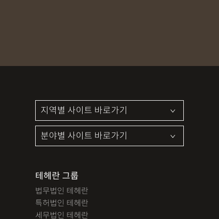
MDMA
무혐의
상표침해
합의조력
기소유예
디자인침해
영업비밀침해
정기자문
계약서
특허등록
상표등록
프랜차이즈
공정거래
교통사고
뺑소니
12대중과실
엔터테인먼트
영업비밀침해
사망사고
음주뺑소니
폭행/협박
공무집행방해죄
성범죄신상공개
공중밀집장소추행
지식재산소송
검사출신형사변호사
마약기소유예
이혼위자료
이혼시재산분할
세무기장
절세상담
개인회생자격조회
개인회생수임료
명도소송
임대차보증금
법인설립
법인주소이전
PCT특허
테헤란 그룹
디자인등록
저작권침해
특허분쟁
사기죄
법무법인 테헤란
카메라등이용촬영죄
미성년자성범죄
마약소지죄
특허법인 테헤란
마약형량
이혼승소사례
조정이혼
법인세
종합소득세
세무법인 테헤란