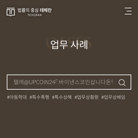
CASES
업무 사례
아동학대
특수폭행
특수상해
업무상횡령
업무상배임
뺑소니
성매매
필로폰
12대중과실
대마초
카촬죄
강제추행
기소유예
중상해
강간
던지기
사망사고
집행유예
무면허운전
아청법
케타민
특허침해