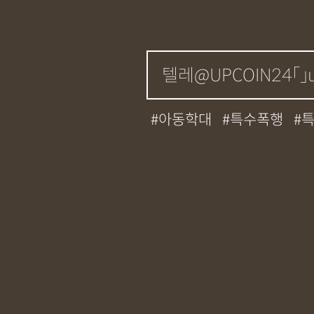
아동학대
특수폭행
성매매
필로폰
12대
기소유예
중상해
강
무면허운전
아청법
상표침해
합의조력
정기자문
계약서
특
교통사고
뺑소니
12
사망사고
음주뺑소니