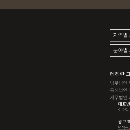
성범죄신상공개
공중밀
검사출신형사변호사
마
세무기장
절세상담
명도소송
임대차보증금
디자인등록
저작권침해
미성년자성범죄
마약소
법인세
종합소득세
테헤란 
법무법인 
대여금반환
정관변경
특허법인 
12대중과실
음주뺑소니
세무법인 
대표변
산재신청
손해배상
이수학,
손해배상청구소송
가루
광고 
면책공
장해등급
BM특허
손