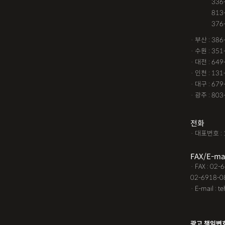
· 서울 :
336
건물철거소송
계약갱신
· 서울 :
813
· 서울 :
376
고령자교통사고
고의 
· 부산 : 38
공사대금내용증명
공사
· 수원 : 35
· 대전 : 64
공사대금지급명령
공사
· 인천 : 13
교통사고 보험금
교통사
· 대구 : 67
· 광주 : 80
교통사고처리특례법위반
근저당권말소
기타
김
전화
· 대표번호 : 
노인교통사고
대구음주
FAX/E-ma
대여금소송소장
대여금
· FAX : 02
02-6918-0
딥페이크소지
딥페이크
· E-mail : t
딥페이크판매
마약소지
명도변호사
몰카
못
광고 책임변