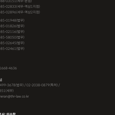
-88-03151(세무-본점)
거절
계약갱신거절청구권
고객후기
-85-02833(세무-역삼1지점)
-85-02896(세무-역삼2지점)
교통사고
공기업음주운전
6-85-01948(법무)
대금소송
공사대금소송소장
1-85-01826(법무)
9-85-02116(법무)
대금청구소송
관내이전
관외이전
1-85-58050(법무)
고가해자
교통사고무죄
9-85-02645(법무)
3-85-02461(법무)
교통사고피해자
구서연 변호사
유정 변호사
김해음주운전변호사
1668-4636
운전변호사
대여금내용증명
il
지급명령
도주치상
딥페이크구매
-6499-3678(법무) / 02-2038-0879(특허) /
851(세무)
시청
딥페이크유포
딥페이크제작
eheran@thr-law.co.kr
맥주음주단속
면허취소이의신청
받은돈
무면허운전
무면허운전
호사: 이수학