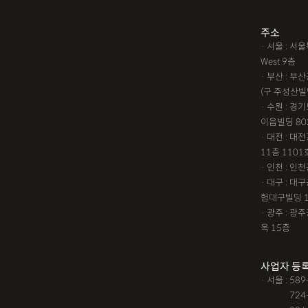
1인법인설립
대여금소
주소
· 서울 : 
임원변경등기
해외등록
West 9층
!!강간고소,민사소송,합의
· 부산 : 
(구 주성산빌
성추행합의,성폭행민사,준
· 수원 : 경
#명쾌한 상담,#냉철한 판
이음빌딩 80
· 대전 : 
느껴졌어요, #꼼꼼한 상담,
11층 1101
통이 잘돼요 ,#명확한 설명,
· 인천 : 
가능했어요,#전문성이 느껴져
· 대구 : 
험대구빌딩 
철한 판단, #이야기를 잘 
· 광주 : 
소됐어요, #명쾌한 답변, #
옥 15층
상담,#
12대중과실
12대중과
사업자 등
· 서울 : 58
가족관계등록부창설
강
· 서울 :
724