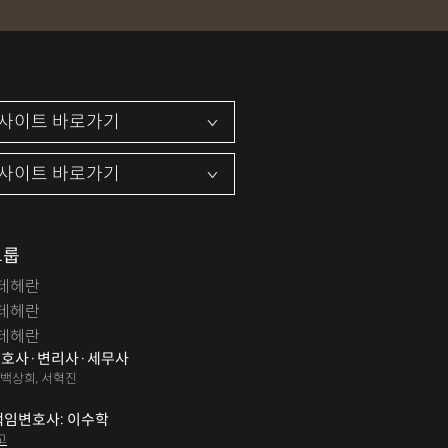
집장소추행
지식재산소송
약기소유예
이혼위자료
이혼시재산분할
개인회생자격조회
개인회생수임료
법인설립
법인주소이전
PCT특허
특허분쟁
사기죄
카메라등이용촬영죄
지죄
마약형량
이혼승소사례
조정이혼
파산면책
법인회생
상가권리금
그룹
테헤란
변경등기
무면허운전
무면허음주운전
테헤란
12대중과실교통사고
LSD
PCP
테헤란
호사·변리사·세무사
특허등록
XTC
산재불승인
상표등록
 백상희, 서혁진
쟁이
권리금손해배상
디자인등록
책임변호사: 이수학
고
해배상내용증명
손해배상소송
후리베이스