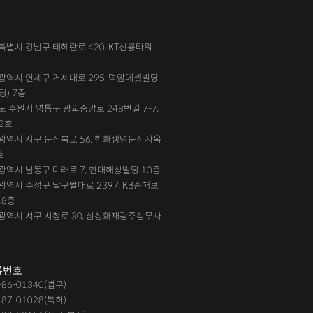
송
법인설립
본점이전등기
산재형사소송
서울특별시 강남구 테헤란로 420, KT선릉타워
대행,카촬고소,성추행고소,유사성행위,형사고소,
부산광역시 연제구 거제대로 295, 덕암에셋빌딩
딩) 7층
강간고소
기도 수원시 영통구 광교중앙로 248번길 7-7,
단,#친절함,#이해하기 쉬워요,#든든한 조력자로
2호
대전광역시 서구 둔산북로 56, 한화생명둔산사옥
 #자세한 답변이였어요,#담당자가 친절해요,#소
호
#쉽고 친절한 상담, #따뜻한 말투, #주말상담이
인천광역시 남동구 미래로 7, 현대해상빌딩 10층
요, #상담절차가 체계적이에요, #친절함,#냉
대구광역시 수성구 달구벌대로 2397, KB손해보
18층
경청해주세요, #쉽게 설명해주세요, #답답함이 해
광주광역시 서구 시청로 30, 삼성화재광주상무사
따뜻한 말투,#요구사항을 잘 들어줘요, #따뜻한
실
F4비자음주운전
test
가수금증자
록번호
9-86-01340(법무)
제경매
강제집행
강제추행 무혐의
-87-01028(특허)