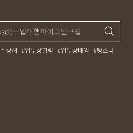
특수상해
업무상횡령
업무상배임
뺑소니
중과실
대마초
카촬죄
강제추행
간
던지기
사망사고
집행유예
케타민
특허침해
MDMA
무혐의
기소유예
디자인침해
영업비밀침해
허등록
상표등록
프랜차이즈
공정거래
대중과실
엔터테인먼트
영업비밀침해
폭행/협박
공무집행방해죄