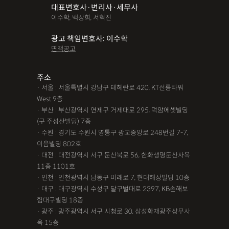
대표변호사·변리사·세무사
파산면책
법인회생
상가권리금
대여금반환
정관변경
이수학, 백상희, 서혁진
변경등기
무면허운전
무면허음주운전
12대중과실
광고 책임변호사: 이수학
면책공고
음주뺑소니
12대중과실교통사고
LSD
PCP
산재신청
손해배상
특허등록
XTC
산재불승인
상표등록
주소
· 서울 : 서울특별시 강남구 테헤란로 420, KT선릉타워
손해배상청구소송
가루쟁이
권리금손해배상
West 9층
· 부산 : 부산광역시 연제구 거제대로 295, 덕암에셋빌딩
디자인등록
장해등급
BM특허
손해배상내용증명
(구 주성산빌딩) 7층
손해배상소송
후리베이스
1인법인설립
대여금소송
· 수원 : 경기도 수원시 영통구 광교중앙로 248번길 7-7,
이음빌딩 802호
법인설립
본점이전등기
산재형사소송
임원변경등기
· 대전 : 대전광역시 서구 둔산북로 56, 한화생명둔산사옥
11층 1101호
해외등록
· 인천 : 인천광역시 남동구 미래로 7, 현대해상빌딩 10층
!!강간고소,민사소송,합의대행,카촬고소,성추행고소,유사성행
· 대구 : 대구광역시 수성구 달구벌대로 2397, KB손해보
험대구빌딩 18층
위,형사고소,성추행합의,성폭행민사,준강간고소
· 광주 : 광주광역시 서구 시청로 30, 삼성화재광주상무사
#명쾌한 상담,#냉철한 판단,#친절함,#이해하기 쉬워요,#든든한
옥 15층