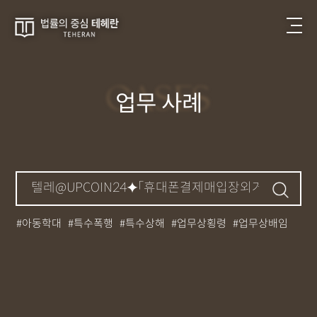
CASES
업무 사례
아동학대
특수폭행
특수상해
업무상횡령
업무상배임
뺑소니
성매매
필로폰
12대중과실
대마초
카촬죄
강제추행
기소유예
중상해
강간
던지기
사망사고
집행유예
무면허운전
아청법
케타민
특허침해