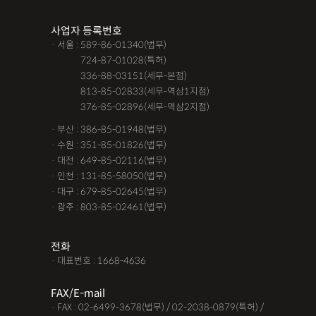
조력자로 느껴졌어요, #꼼꼼한 상담, #자세한 답변이였어요,#담
사업자 등록번호
당자가 친절해요,#소통이 잘돼요 ,#명확한 설명,#쉽고 친절한 상
· 서울 : 589-86-01340(법무)
담, #따뜻한 말투, #주말상담이 가능했어요,#전문성이 느껴져요,
· 서울 :
724-87-01028(특허)
#상담절차가 체계적이에요, #친절함,#냉철한 판단, #이야기를 잘
· 서울 :
336-88-03151(세무-본점)
· 서울 :
813-85-02833(세무-역삼1지점)
경청해주세요, #쉽게 설명해주세요, #답답함이 해소됐어요, #명
· 서울 :
376-85-02896(세무-역삼2지점)
쾌한 답변, #따뜻한 말투,#요구사항을 잘 들어줘요, #따뜻한 상
· 부산 : 386-85-01948(법무)
담,#
· 수원 : 351-85-01826(법무)
· 대전 : 649-85-02116(법무)
12대중과실
12대중과실
F4비자음주운전
test
· 인천 : 131-85-58050(법무)
가수금증자
가족관계등록부창설
강제경매
강제집행
· 대구 : 679-85-02645(법무)
· 광주 : 803-85-02461(법무)
강제추행 무혐의
건물철거소송
계약갱신거절
계약갱신거절청구권
고객후기
고령자교통사고
전화
· 대표번호 : 1668-4636
고의 교통사고
공기업음주운전
공사대금내용증명
FAX/E-mail
공사대금소송
공사대금소송소장
공사대금지급명령
· FAX : 02-6499-3678(법무) / 02-2038-0879(특허) /