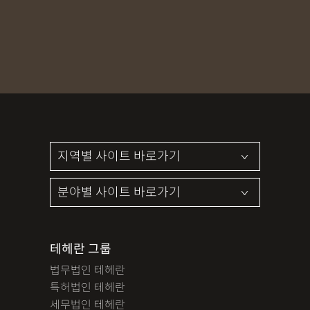
MDMA
무혐의
상표침해
합의조력
기소유예
디자인침해
영업비밀침해
정기자문
계약서
특허등록
상표등록
프랜차이즈
공정거래
교통사고
뺑소니
12대중과실
엔터테인먼트
영업비밀침해
사망사고
음주뺑소니
폭행/협박
공무집행방해죄
성범죄신상공개
공중밀집장소추행
지식재산소송
검사출신형사변호사
마약기소유예
이혼위자료
이혼시재산분할
세무기장
절세상담
개인회생자격조회
개인회생수임료
명도소송
임대차보증금
법인설립
법인주소이전
PCT특허
테헤란 그룹
디자인등록
저작권침해
특허분쟁
사기죄
법무법인 테헤란
카메라등이용촬영죄
미성년자성범죄
마약소지죄
특허법인 테헤란
마약형량
이혼승소사례
조정이혼
법인세
종합소득세
세무법인 테헤란