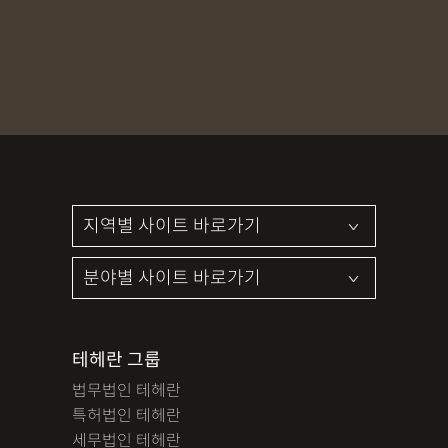
MDMA
무혐의
상표침해
합의조력
기소유예
디자인침해
영업비밀침해
정기자문
계약서
특허등록
상표등록
프랜차이즈
공정거래
교통사고
뺑소니
12대중과실
엔터테인먼트
영업비밀침해
사망사고
음주뺑소니
폭행/협박
공무집행방해죄
성범죄신상공개
공중밀집장소추행
지식재산소송
검사출신형사변호사
마약기소유예
이혼위자료
이혼시재산분할
세무기장
절세상담
개인회생자격조회
개인회생수임료
명도소송
임대차보증금
법인설립
법인주소이전
PCT특허
테헤란 그룹
디자인등록
저작권침해
특허분쟁
사기죄
법무법인 테헤란
카메라등이용촬영죄
미성년자성범죄
마약소지죄
특허법인 테헤란
마약형량
이혼승소사례
조정이혼
법인세
종합소득세
세무법인 테헤란