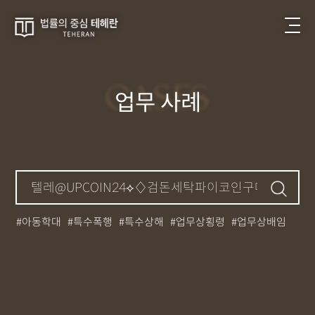
CASES
업무 사례
아동학대
특수폭행
특수상해
업무상횡령
업무상배임
뺑소니
성매매
필로폰
12대중과실
대마초
카촬죄
강제추행
기소유예
중상해
강간
던지기
사망사고
집행유예
무면허운전
아청법
케타민
특허침해