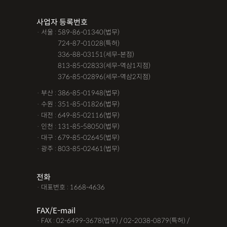
조력자로 느껴졌어요, #꼼꼼한 상담, #자세한 답변이였어요,#담
사업자 등록번호
당자가 친절해요,#소통이 잘돼요 ,#명확한 설명,#쉽고 친절한 상
· 서울 : 589-86-01340(법무)
담, #따뜻한 말투, #주말상담이 가능했어요,#전문성이 느껴져요,
· 서울 :
724-87-01028(특허)
#상담절차가 체계적이에요, #친절함,#냉철한 판단, #이야기를 잘
· 서울 :
336-88-03151(세무-본점)
· 서울 :
813-85-02833(세무-역삼1지점)
경청해주세요, #쉽게 설명해주세요, #답답함이 해소됐어요, #명
· 서울 :
376-85-02896(세무-역삼2지점)
쾌한 답변, #따뜻한 말투,#요구사항을 잘 들어줘요, #따뜻한 상
· 부산 : 386-85-01948(법무)
담,#
· 수원 : 351-85-01826(법무)
· 대전 : 649-85-02116(법무)
12대중과실
12대중과실
F4비자음주운전
test
· 인천 : 131-85-58050(법무)
가수금증자
가족관계등록부창설
강제경매
강제집행
· 대구 : 679-85-02645(법무)
· 광주 : 803-85-02461(법무)
강제추행 무혐의
건물철거소송
계약갱신거절
계약갱신거절청구권
고객후기
고령자교통사고
전화
· 대표번호 : 1668-4636
고의 교통사고
공기업음주운전
공사대금내용증명
FAX/E-mail
공사대금소송
공사대금소송소장
공사대금지급명령
· FAX : 02-6499-3678(법무) / 02-2038-0879(특허) /