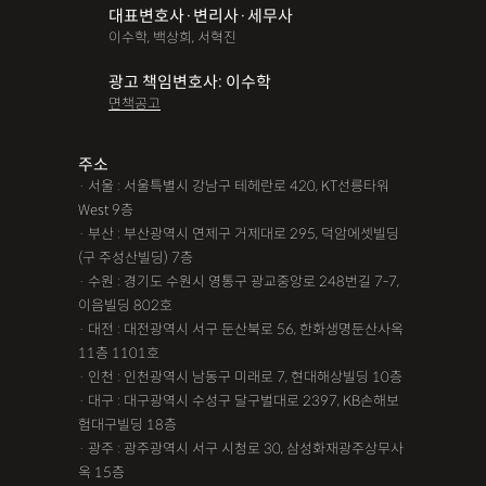
대표변호사·변리사·세무사
파산면책
법인회생
상가권리금
대여금반환
정관변경
이수학, 백상희, 서혁진
변경등기
무면허운전
무면허음주운전
12대중과실
광고 책임변호사: 이수학
면책공고
음주뺑소니
12대중과실교통사고
LSD
PCP
산재신청
손해배상
특허등록
XTC
산재불승인
상표등록
주소
· 서울 : 서울특별시 강남구 테헤란로 420, KT선릉타워
손해배상청구소송
가루쟁이
권리금손해배상
West 9층
· 부산 : 부산광역시 연제구 거제대로 295, 덕암에셋빌딩
디자인등록
장해등급
BM특허
손해배상내용증명
(구 주성산빌딩) 7층
손해배상소송
후리베이스
1인법인설립
대여금소송
· 수원 : 경기도 수원시 영통구 광교중앙로 248번길 7-7,
이음빌딩 802호
법인설립
본점이전등기
산재형사소송
임원변경등기
· 대전 : 대전광역시 서구 둔산북로 56, 한화생명둔산사옥
11층 1101호
해외등록
· 인천 : 인천광역시 남동구 미래로 7, 현대해상빌딩 10층
!!강간고소,민사소송,합의대행,카촬고소,성추행고소,유사성행
· 대구 : 대구광역시 수성구 달구벌대로 2397, KB손해보
험대구빌딩 18층
위,형사고소,성추행합의,성폭행민사,준강간고소
· 광주 : 광주광역시 서구 시청로 30, 삼성화재광주상무사
#명쾌한 상담,#냉철한 판단,#친절함,#이해하기 쉬워요,#든든한
옥 15층