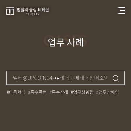
CASES
업무 사례
아동학대
특수폭행
특수상해
업무상횡령
업무상배임
뺑소니
성매매
필로폰
12대중과실
대마초
카촬죄
강제추행
기소유예
중상해
강간
던지기
사망사고
집행유예
무면허운전
아청법
케타민
특허침해