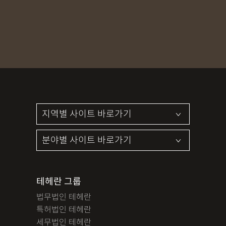
MDMA
무혐의
상표침해
합의조력
기소유예
디자인침해
영업비밀침해
정기자문
계약서
특허등록
상표등록
프랜차이즈
공정거래
교통사고
뺑소니
12대중과실
엔터테인먼트
영업비밀침해
사망사고
음주뺑소니
폭행/협박
공무집행방해죄
성범죄신상공개
공중밀집장소추행
지식재산소송
검사출신형사변호사
마약기소유예
이혼위자료
이혼시재산분할
세무기장
절세상담
개인회생자격조회
개인회생수임료
명도소송
임대차보증금
법인설립
법인주소이전
PCT특허
테헤란 그룹
디자인등록
저작권침해
특허분쟁
사기죄
법무법인 테헤란
카메라등이용촬영죄
미성년자성범죄
마약소지죄
특허법인 테헤란
마약형량
이혼승소사례
조정이혼
법인세
종합소득세
세무법인 테헤란