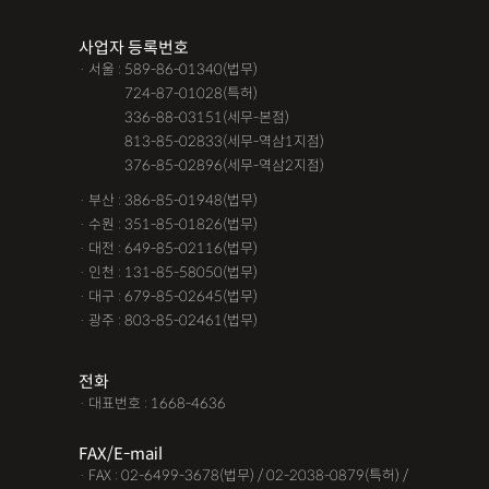
조력자로 느껴졌어요, #꼼꼼한 상담, #자세한 답변이였어요,#담
사업자 등록번호
당자가 친절해요,#소통이 잘돼요 ,#명확한 설명,#쉽고 친절한 상
· 서울 : 589-86-01340(법무)
담, #따뜻한 말투, #주말상담이 가능했어요,#전문성이 느껴져요,
· 서울 :
724-87-01028(특허)
#상담절차가 체계적이에요, #친절함,#냉철한 판단, #이야기를 잘
· 서울 :
336-88-03151(세무-본점)
· 서울 :
813-85-02833(세무-역삼1지점)
경청해주세요, #쉽게 설명해주세요, #답답함이 해소됐어요, #명
· 서울 :
376-85-02896(세무-역삼2지점)
쾌한 답변, #따뜻한 말투,#요구사항을 잘 들어줘요, #따뜻한 상
· 부산 : 386-85-01948(법무)
담,#
· 수원 : 351-85-01826(법무)
· 대전 : 649-85-02116(법무)
12대중과실
12대중과실
F4비자음주운전
test
· 인천 : 131-85-58050(법무)
가수금증자
가족관계등록부창설
강제경매
강제집행
· 대구 : 679-85-02645(법무)
· 광주 : 803-85-02461(법무)
강제추행 무혐의
건물철거소송
계약갱신거절
계약갱신거절청구권
고객후기
고령자교통사고
전화
· 대표번호 : 1668-4636
고의 교통사고
공기업음주운전
공사대금내용증명
FAX/E-mail
공사대금소송
공사대금소송소장
공사대금지급명령
· FAX : 02-6499-3678(법무) / 02-2038-0879(특허) /