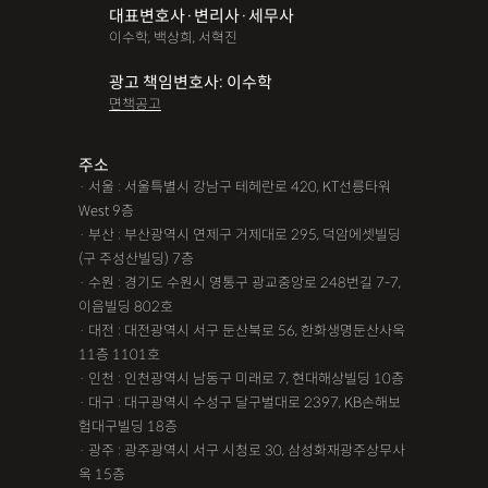
대표변호사·변리사·세무사
파산면책
법인회생
상가권리금
대여금반환
정관변경
이수학, 백상희, 서혁진
변경등기
무면허운전
무면허음주운전
12대중과실
광고 책임변호사: 이수학
면책공고
음주뺑소니
12대중과실교통사고
LSD
PCP
산재신청
손해배상
특허등록
XTC
산재불승인
상표등록
주소
· 서울 : 서울특별시 강남구 테헤란로 420, KT선릉타워
손해배상청구소송
가루쟁이
권리금손해배상
West 9층
· 부산 : 부산광역시 연제구 거제대로 295, 덕암에셋빌딩
디자인등록
장해등급
BM특허
손해배상내용증명
(구 주성산빌딩) 7층
손해배상소송
후리베이스
1인법인설립
대여금소송
· 수원 : 경기도 수원시 영통구 광교중앙로 248번길 7-7,
이음빌딩 802호
법인설립
본점이전등기
산재형사소송
임원변경등기
· 대전 : 대전광역시 서구 둔산북로 56, 한화생명둔산사옥
11층 1101호
해외등록
· 인천 : 인천광역시 남동구 미래로 7, 현대해상빌딩 10층
!!강간고소,민사소송,합의대행,카촬고소,성추행고소,유사성행
· 대구 : 대구광역시 수성구 달구벌대로 2397, KB손해보
험대구빌딩 18층
위,형사고소,성추행합의,성폭행민사,준강간고소
· 광주 : 광주광역시 서구 시청로 30, 삼성화재광주상무사
#명쾌한 상담,#냉철한 판단,#친절함,#이해하기 쉬워요,#든든한
옥 15층