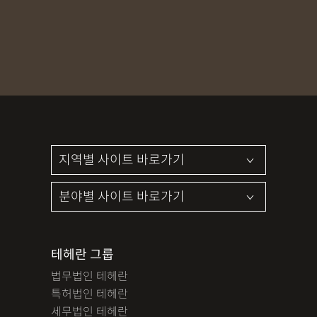
MDMA
무혐의
상표침해
합의조력
기소유예
디자인침해
영업비밀침해
정기자문
계약서
특허등록
상표등록
프랜차이즈
공정거래
교통사고
뺑소니
12대중과실
엔터테인먼트
영업비밀침해
사망사고
음주뺑소니
폭행/협박
공무집행방해죄
성범죄신상공개
공중밀집장소추행
지식재산소송
검사출신형사변호사
마약기소유예
이혼위자료
이혼시재산분할
세무기장
절세상담
개인회생자격조회
개인회생수임료
명도소송
임대차보증금
법인설립
법인주소이전
PCT특허
테헤란 그룹
디자인등록
저작권침해
특허분쟁
사기죄
법무법인 테헤란
카메라등이용촬영죄
미성년자성범죄
마약소지죄
특허법인 테헤란
마약형량
이혼승소사례
조정이혼
법인세
종합소득세
세무법인 테헤란