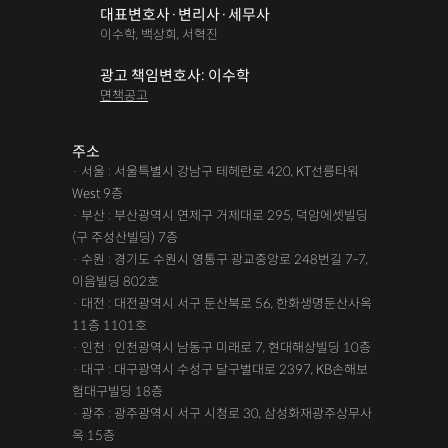
대표변호사·변리사·세무사
파산면책
법인회생
상가권리금
대여금반환
정관변경
이수학, 백상희, 서혁진
변경등기
무면허운전
무면허음주운전
12대중과실
광고 책임변호사: 이수학
면책공고
음주뺑소니
12대중과실교통사고
LSD
PCP
산재신청
손해배상
특허등록
XTC
산재불승인
상표등록
주소
· 서울 : 서울특별시 강남구 테헤란로 420, KT선릉타워
손해배상청구소송
가루쟁이
권리금손해배상
West 9층
· 부산 : 부산광역시 연제구 거제대로 295, 덕암에셋빌딩
디자인등록
장해등급
BM특허
손해배상내용증명
(구 주성산빌딩) 7층
손해배상소송
후리베이스
1인법인설립
대여금소송
· 수원 : 경기도 수원시 영통구 광교중앙로 248번길 7-7,
이음빌딩 802호
법인설립
본점이전등기
산재형사소송
임원변경등기
· 대전 : 대전광역시 서구 둔산북로 56, 한화생명둔산사옥
11층 1101호
해외등록
· 인천 : 인천광역시 남동구 미래로 7, 현대해상빌딩 10층
!!강간고소,민사소송,합의대행,카촬고소,성추행고소,유사성행
· 대구 : 대구광역시 수성구 달구벌대로 2397, KB손해보
험대구빌딩 18층
위,형사고소,성추행합의,성폭행민사,준강간고소
· 광주 : 광주광역시 서구 시청로 30, 삼성화재광주상무사
#명쾌한 상담,#냉철한 판단,#친절함,#이해하기 쉬워요,#든든한
옥 15층