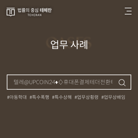
CASES
업무 사례
아동학대
특수폭행
특수상해
업무상횡령
업무상배임
뺑소니
성매매
필로폰
12대중과실
대마초
카촬죄
강제추행
기소유예
중상해
강간
던지기
사망사고
집행유예
무면허운전
아청법
케타민
특허침해