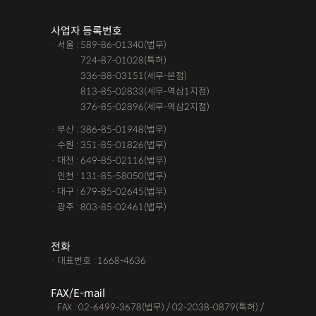
조력자로 느껴졌어요, #꼼꼼한 상담, #자세한 답변이였어요,#담
사업자 등록번호
당자가 친절해요,#소통이 잘돼요 ,#명확한 설명,#쉽고 친절한 상
· 서울 : 589-86-01340(법무)
담, #따뜻한 말투, #주말상담이 가능했어요,#전문성이 느껴져요,
· 서울 :
724-87-01028(특허)
#상담절차가 체계적이에요, #친절함,#냉철한 판단, #이야기를 잘
· 서울 :
336-88-03151(세무-본점)
· 서울 :
813-85-02833(세무-역삼1지점)
경청해주세요, #쉽게 설명해주세요, #답답함이 해소됐어요, #명
· 서울 :
376-85-02896(세무-역삼2지점)
쾌한 답변, #따뜻한 말투,#요구사항을 잘 들어줘요, #따뜻한 상
· 부산 : 386-85-01948(법무)
담,#
· 수원 : 351-85-01826(법무)
· 대전 : 649-85-02116(법무)
12대중과실
12대중과실
F4비자음주운전
test
· 인천 : 131-85-58050(법무)
가수금증자
가족관계등록부창설
강제경매
강제집행
· 대구 : 679-85-02645(법무)
· 광주 : 803-85-02461(법무)
강제추행 무혐의
건물철거소송
계약갱신거절
계약갱신거절청구권
고객후기
고령자교통사고
전화
· 대표번호 : 1668-4636
고의 교통사고
공기업음주운전
공사대금내용증명
FAX/E-mail
공사대금소송
공사대금소송소장
공사대금지급명령
· FAX : 02-6499-3678(법무) / 02-2038-0879(특허) /