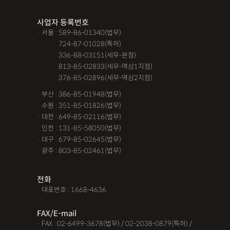
조력자로 느껴졌어요, #꼼꼼한 상담, #자세한 답변이였어요,#담
사업자 등록번호
당자가 친절해요,#소통이 잘돼요 ,#명확한 설명,#쉽고 친절한 상
· 서울 : 589-86-01340(법무)
담, #따뜻한 말투, #주말상담이 가능했어요,#전문성이 느껴져요,
· 서울 :
724-87-01028(특허)
#상담절차가 체계적이에요, #친절함,#냉철한 판단, #이야기를 잘
· 서울 :
336-88-03151(세무-본점)
· 서울 :
813-85-02833(세무-역삼1지점)
경청해주세요, #쉽게 설명해주세요, #답답함이 해소됐어요, #명
· 서울 :
376-85-02896(세무-역삼2지점)
쾌한 답변, #따뜻한 말투,#요구사항을 잘 들어줘요, #따뜻한 상
· 부산 : 386-85-01948(법무)
담,#
· 수원 : 351-85-01826(법무)
· 대전 : 649-85-02116(법무)
12대중과실
12대중과실
F4비자음주운전
test
· 인천 : 131-85-58050(법무)
가수금증자
가족관계등록부창설
강제경매
강제집행
· 대구 : 679-85-02645(법무)
· 광주 : 803-85-02461(법무)
강제추행 무혐의
건물철거소송
계약갱신거절
계약갱신거절청구권
고객후기
고령자교통사고
전화
· 대표번호 : 1668-4636
고의 교통사고
공기업음주운전
공사대금내용증명
FAX/E-mail
공사대금소송
공사대금소송소장
공사대금지급명령
· FAX : 02-6499-3678(법무) / 02-2038-0879(특허) /