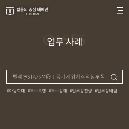
CASES
업무 사례
아동학대
특수폭행
특수상해
업무상횡령
업무상배임
뺑소니
성매매
필로폰
12대중과실
대마초
카촬죄
강제추행
기소유예
중상해
강간
던지기
사망사고
집행유예
무면허운전
아청법
케타민
특허침해