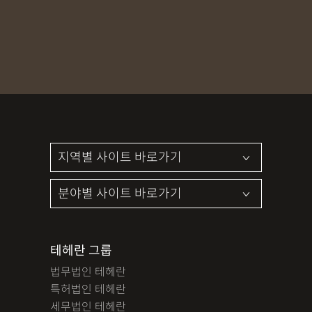
MDMA
무혐의
상표침해
합의조력
기소유예
디자인침해
영업비밀침해
정기자문
계약서
특허등록
상표등록
프랜차이즈
공정거래
교통사고
뺑소니
12대중과실
엔터테인먼트
영업비밀침해
사망사고
음주뺑소니
폭행/협박
공무집행방해죄
성범죄신상공개
공중밀집장소추행
지식재산소송
검사출신형사변호사
마약기소유예
이혼위자료
이혼시재산분할
세무기장
절세상담
개인회생자격조회
개인회생수임료
명도소송
임대차보증금
법인설립
법인주소이전
PCT특허
테헤란 그룹
디자인등록
저작권침해
특허분쟁
사기죄
법무법인 테헤란
카메라등이용촬영죄
미성년자성범죄
마약소지죄
특허법인 테헤란
마약형량
이혼승소사례
조정이혼
법인세
종합소득세
세무법인 테헤란