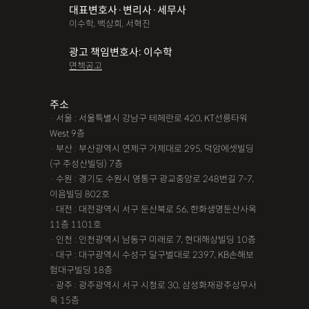
대표변호사·변리사·세무사
파산면책
법인회생
상가권리금
대여금반환
정관변경
이수학, 백상희, 서혁진
변경등기
무면허운전
무면허음주운전
12대중과실
광고 책임변호사: 이수학
면책공고
음주뺑소니
12대중과실교통사고
LSD
PCP
산재신청
손해배상
특허등록
XTC
산재불승인
상표등록
주소
· 서울 : 서울특별시 강남구 테헤란로 420, KT선릉타워
손해배상청구소송
가루쟁이
권리금손해배상
West 9층
· 부산 : 부산광역시 연제구 거제대로 295, 덕암에셋빌딩
디자인등록
장해등급
BM특허
손해배상내용증명
(구 주성산빌딩) 7층
손해배상소송
후리베이스
1인법인설립
대여금소송
· 수원 : 경기도 수원시 영통구 광교중앙로 248번길 7-7,
이음빌딩 802호
법인설립
본점이전등기
산재형사소송
임원변경등기
· 대전 : 대전광역시 서구 둔산북로 56, 한화생명둔산사옥
11층 1101호
해외등록
· 인천 : 인천광역시 남동구 미래로 7, 현대해상빌딩 10층
!!강간고소,민사소송,합의대행,카촬고소,성추행고소,유사성행
· 대구 : 대구광역시 수성구 달구벌대로 2397, KB손해보
험대구빌딩 18층
위,형사고소,성추행합의,성폭행민사,준강간고소
· 광주 : 광주광역시 서구 시청로 30, 삼성화재광주상무사
#명쾌한 상담,#냉철한 판단,#친절함,#이해하기 쉬워요,#든든한
옥 15층