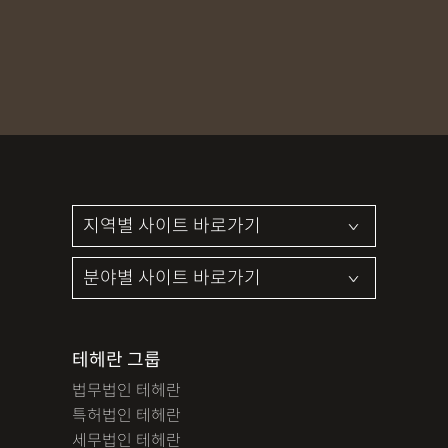
MDMA
무혐의
상표침해
합의조력
기소유예
디자인침해
영업비밀침해
정기자문
계약서
특허등록
상표등록
프랜차이즈
공정거래
교통사고
뺑소니
12대중과실
엔터테인먼트
영업비밀침해
사망사고
음주뺑소니
폭행/협박
공무집행방해죄
성범죄신상공개
공중밀집장소추행
지식재산소송
검사출신형사변호사
마약기소유예
이혼위자료
이혼시재산분할
세무기장
절세상담
개인회생자격조회
개인회생수임료
명도소송
임대차보증금
법인설립
법인주소이전
PCT특허
테헤란 그룹
디자인등록
저작권침해
특허분쟁
사기죄
법무법인 테헤란
카메라등이용촬영죄
미성년자성범죄
마약소지죄
특허법인 테헤란
마약형량
이혼승소사례
조정이혼
법인세
종합소득세
세무법인 테헤란