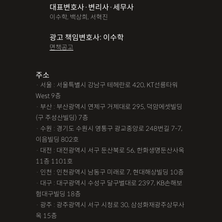
대표변호사·변리사·세무사
파산면책
법인회생
상가권리금
대여금반환
정관변경
이수학, 백상희, 서혁진
변경등기
무면허운전
무면허음주운전
12대중과실
광고 책임변호사: 이수학
면책공고
음주뺑소니
12대중과실교통사고
LSD
PCP
산재신청
손해배상
특허등록
XTC
산재불승인
상표등록
주소
· 서울 : 서울특별시 강남구 테헤란로 420, KT선릉타워
손해배상청구소송
가루쟁이
권리금손해배상
West 9층
· 부산 : 부산광역시 연제구 거제대로 295, 덕암에셋빌딩
디자인등록
장해등급
BM특허
손해배상내용증명
(구 주성산빌딩) 7층
손해배상소송
후리베이스
1인법인설립
대여금소송
· 수원 : 경기도 수원시 영통구 광교중앙로 248번길 7-7,
이음빌딩 802호
법인설립
본점이전등기
산재형사소송
임원변경등기
· 대전 : 대전광역시 서구 둔산북로 56, 한화생명둔산사옥
11층 1101호
해외등록
· 인천 : 인천광역시 남동구 미래로 7, 현대해상빌딩 10층
!!강간고소,민사소송,합의대행,카촬고소,성추행고소,유사성행
· 대구 : 대구광역시 수성구 달구벌대로 2397, KB손해보
험대구빌딩 18층
위,형사고소,성추행합의,성폭행민사,준강간고소
· 광주 : 광주광역시 서구 시청로 30, 삼성화재광주상무사
#명쾌한 상담,#냉철한 판단,#친절함,#이해하기 쉬워요,#든든한
옥 15층