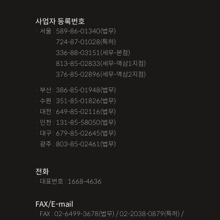
조력자로 느껴졌어요, #꼼꼼한 상담, #자세한 답변이였어요,#담
사업자 등록번호
당자가 친절해요,#소통이 잘돼요 ,#명확한 설명,#쉽고 친절한 상
· 서울 : 589-86-01340(법무)
담, #따뜻한 말투, #주말상담이 가능했어요,#전문성이 느껴져요,
· 서울 :
724-87-01028(특허)
#상담절차가 체계적이에요, #친절함,#냉철한 판단, #이야기를 잘
· 서울 :
336-88-03151(세무-본점)
· 서울 :
813-85-02833(세무-역삼1지점)
경청해주세요, #쉽게 설명해주세요, #답답함이 해소됐어요, #명
· 서울 :
376-85-02896(세무-역삼2지점)
쾌한 답변, #따뜻한 말투,#요구사항을 잘 들어줘요, #따뜻한 상
· 부산 : 386-85-01948(법무)
담,#
· 수원 : 351-85-01826(법무)
· 대전 : 649-85-02116(법무)
12대중과실
12대중과실
F4비자음주운전
test
· 인천 : 131-85-58050(법무)
가수금증자
가족관계등록부창설
강제경매
강제집행
· 대구 : 679-85-02645(법무)
· 광주 : 803-85-02461(법무)
강제추행 무혐의
건물철거소송
계약갱신거절
계약갱신거절청구권
고객후기
고령자교통사고
전화
· 대표번호 : 1668-4636
고의 교통사고
공기업음주운전
공사대금내용증명
FAX/E-mail
공사대금소송
공사대금소송소장
공사대금지급명령
· FAX : 02-6499-3678(법무) / 02-2038-0879(특허) /