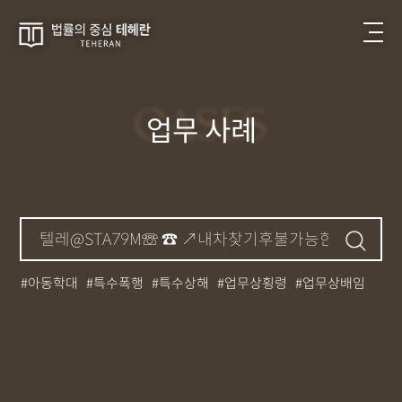
CASES
업무 사례
아동학대
특수폭행
특수상해
업무상횡령
업무상배임
뺑소니
성매매
필로폰
12대중과실
대마초
카촬죄
강제추행
기소유예
중상해
강간
던지기
사망사고
집행유예
무면허운전
아청법
케타민
특허침해