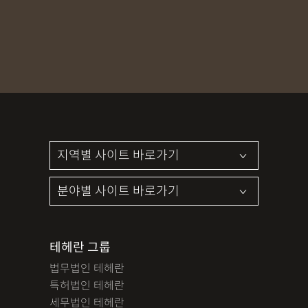
MDMA
무혐의
상표침해
합의조력
기소유예
디자인침해
영업비밀침해
정기자문
계약서
특허등록
상표등록
프랜차이즈
공정거래
교통사고
뺑소니
12대중과실
엔터테인먼트
영업비밀침해
사망사고
음주뺑소니
폭행/협박
공무집행방해죄
성범죄신상공개
공중밀집장소추행
지식재산소송
검사출신형사변호사
마약기소유예
이혼위자료
이혼시재산분할
세무기장
절세상담
개인회생자격조회
개인회생수임료
명도소송
임대차보증금
법인설립
법인주소이전
PCT특허
테헤란 그룹
디자인등록
저작권침해
특허분쟁
사기죄
법무법인 테헤란
카메라등이용촬영죄
미성년자성범죄
마약소지죄
특허법인 테헤란
마약형량
이혼승소사례
조정이혼
법인세
종합소득세
세무법인 테헤란