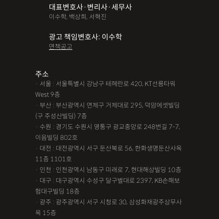
대표변호사·변리사·세무사
파산면책
법인회생
상가권리금
대여금반환
정관변경
이수학, 백상희, 서혁진
변경등기
무면허운전
무면허음주운전
12대중과실
광고 책임변호사: 이수학
면책공고
음주뺑소니
12대중과실교통사고
LSD
PCP
산재신청
손해배상
특허등록
XTC
산재불승인
상표등록
주소
· 서울 : 서울특별시 강남구 테헤란로 420, KT선릉타워
손해배상청구소송
가루쟁이
권리금손해배상
West 9층
· 부산 : 부산광역시 연제구 거제대로 295, 덕암에셋빌딩
디자인등록
장해등급
BM특허
손해배상내용증명
(구 주성산빌딩) 7층
손해배상소송
후리베이스
1인법인설립
대여금소송
· 수원 : 경기도 수원시 영통구 광교중앙로 248번길 7-7,
이음빌딩 802호
법인설립
본점이전등기
산재형사소송
임원변경등기
· 대전 : 대전광역시 서구 둔산북로 56, 한화생명둔산사옥
11층 1101호
해외등록
· 인천 : 인천광역시 남동구 미래로 7, 현대해상빌딩 10층
!!강간고소,민사소송,합의대행,카촬고소,성추행고소,유사성행
· 대구 : 대구광역시 수성구 달구벌대로 2397, KB손해보
험대구빌딩 18층
위,형사고소,성추행합의,성폭행민사,준강간고소
· 광주 : 광주광역시 서구 시청로 30, 삼성화재광주상무사
#명쾌한 상담,#냉철한 판단,#친절함,#이해하기 쉬워요,#든든한
옥 15층