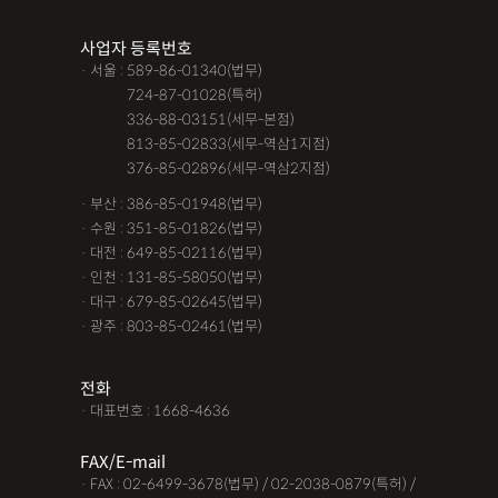
조력자로 느껴졌어요, #꼼꼼한 상담, #자세한 답변이였어요,#담
사업자 등록번호
당자가 친절해요,#소통이 잘돼요 ,#명확한 설명,#쉽고 친절한 상
· 서울 : 589-86-01340(법무)
담, #따뜻한 말투, #주말상담이 가능했어요,#전문성이 느껴져요,
· 서울 :
724-87-01028(특허)
#상담절차가 체계적이에요, #친절함,#냉철한 판단, #이야기를 잘
· 서울 :
336-88-03151(세무-본점)
· 서울 :
813-85-02833(세무-역삼1지점)
경청해주세요, #쉽게 설명해주세요, #답답함이 해소됐어요, #명
· 서울 :
376-85-02896(세무-역삼2지점)
쾌한 답변, #따뜻한 말투,#요구사항을 잘 들어줘요, #따뜻한 상
· 부산 : 386-85-01948(법무)
담,#
· 수원 : 351-85-01826(법무)
· 대전 : 649-85-02116(법무)
12대중과실
12대중과실
F4비자음주운전
test
· 인천 : 131-85-58050(법무)
가수금증자
가족관계등록부창설
강제경매
강제집행
· 대구 : 679-85-02645(법무)
· 광주 : 803-85-02461(법무)
강제추행 무혐의
건물철거소송
계약갱신거절
계약갱신거절청구권
고객후기
고령자교통사고
전화
· 대표번호 : 1668-4636
고의 교통사고
공기업음주운전
공사대금내용증명
FAX/E-mail
공사대금소송
공사대금소송소장
공사대금지급명령
· FAX : 02-6499-3678(법무) / 02-2038-0879(특허) /