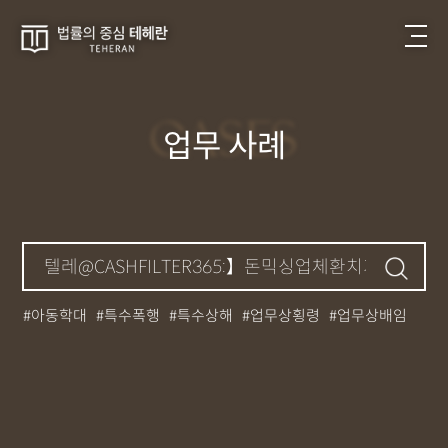
CASES
업무 사례
아동학대
특수폭행
특수상해
업무상횡령
업무상배임
뺑소니
성매매
필로폰
12대중과실
대마초
카촬죄
강제추행
기소유예
중상해
강간
던지기
사망사고
집행유예
무면허운전
아청법
케타민
특허침해