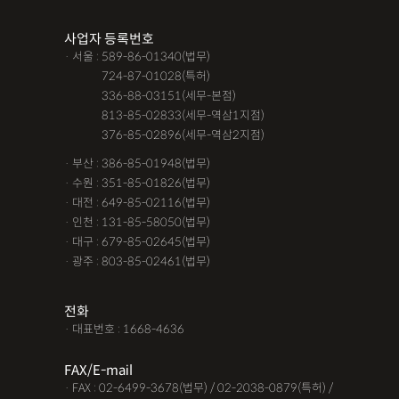
조력자로 느껴졌어요, #꼼꼼한 상담, #자세한 답변이였어요,#담
사업자 등록번호
당자가 친절해요,#소통이 잘돼요 ,#명확한 설명,#쉽고 친절한 상
· 서울 : 589-86-01340(법무)
담, #따뜻한 말투, #주말상담이 가능했어요,#전문성이 느껴져요,
· 서울 :
724-87-01028(특허)
#상담절차가 체계적이에요, #친절함,#냉철한 판단, #이야기를 잘
· 서울 :
336-88-03151(세무-본점)
· 서울 :
813-85-02833(세무-역삼1지점)
경청해주세요, #쉽게 설명해주세요, #답답함이 해소됐어요, #명
· 서울 :
376-85-02896(세무-역삼2지점)
쾌한 답변, #따뜻한 말투,#요구사항을 잘 들어줘요, #따뜻한 상
· 부산 : 386-85-01948(법무)
담,#
· 수원 : 351-85-01826(법무)
· 대전 : 649-85-02116(법무)
12대중과실
12대중과실
F4비자음주운전
test
· 인천 : 131-85-58050(법무)
가수금증자
가족관계등록부창설
강제경매
강제집행
· 대구 : 679-85-02645(법무)
· 광주 : 803-85-02461(법무)
강제추행 무혐의
건물철거소송
계약갱신거절
계약갱신거절청구권
고객후기
고령자교통사고
전화
· 대표번호 : 1668-4636
고의 교통사고
공기업음주운전
공사대금내용증명
FAX/E-mail
공사대금소송
공사대금소송소장
공사대금지급명령
· FAX : 02-6499-3678(법무) / 02-2038-0879(특허) /