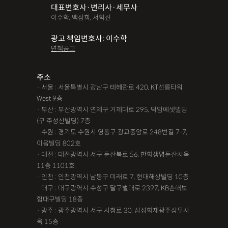
대표변호사·변리사·세무사
파산면책
법인회생
상가권리금
대여금반환
정관변경
이수학, 백상희, 서혁진
변경등기
무면허운전
무면허음주운전
12대중과실
광고 책임변호사: 이수학
면책공고
음주뺑소니
12대중과실교통사고
LSD
PCP
산재신청
손해배상
특허등록
XTC
산재불승인
상표등록
주소
· 서울 : 서울특별시 강남구 테헤란로 420, KT선릉타워
손해배상청구소송
가루쟁이
권리금손해배상
West 9층
· 부산 : 부산광역시 연제구 거제대로 295, 덕암에셋빌딩
디자인등록
장해등급
BM특허
손해배상내용증명
(구 주성산빌딩) 7층
손해배상소송
후리베이스
1인법인설립
대여금소송
· 수원 : 경기도 수원시 영통구 광교중앙로 248번길 7-7,
이음빌딩 802호
법인설립
본점이전등기
산재형사소송
임원변경등기
· 대전 : 대전광역시 서구 둔산북로 56, 한화생명둔산사옥
11층 1101호
해외등록
· 인천 : 인천광역시 남동구 미래로 7, 현대해상빌딩 10층
!!강간고소,민사소송,합의대행,카촬고소,성추행고소,유사성행
· 대구 : 대구광역시 수성구 달구벌대로 2397, KB손해보
험대구빌딩 18층
위,형사고소,성추행합의,성폭행민사,준강간고소
· 광주 : 광주광역시 서구 시청로 30, 삼성화재광주상무사
#명쾌한 상담,#냉철한 판단,#친절함,#이해하기 쉬워요,#든든한
옥 15층