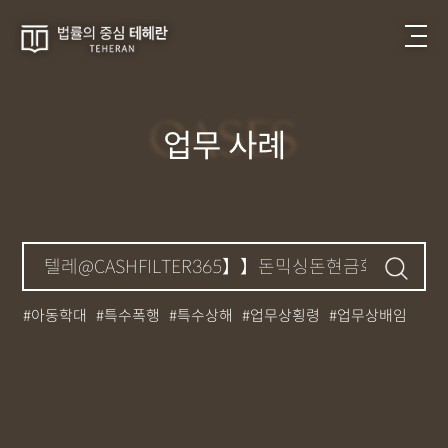
CASES
업무 사례
아동학대
특수폭행
특수상해
업무상횡령
업무상배임
뺑소니
성매매
필로폰
12대중과실
대마초
카촬죄
강제추행
기소유예
중상해
강간
던지기
사망사고
집행유예
무면허운전
아청법
케타민
특허침해