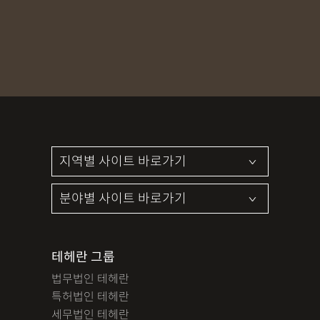
MDMA
무혐의
상표침해
합의조력
기소유예
디자인침해
영업비밀침해
정기자문
계약서
특허등록
상표등록
프랜차이즈
공정거래
교통사고
뺑소니
12대중과실
엔터테인먼트
영업비밀침해
사망사고
음주뺑소니
폭행/협박
공무집행방해죄
성범죄신상공개
공중밀집장소추행
지식재산소송
검사출신형사변호사
마약기소유예
이혼위자료
이혼시재산분할
세무기장
절세상담
개인회생자격조회
개인회생수임료
명도소송
임대차보증금
법인설립
법인주소이전
PCT특허
테헤란 그룹
디자인등록
저작권침해
특허분쟁
사기죄
법무법인 테헤란
카메라등이용촬영죄
미성년자성범죄
마약소지죄
특허법인 테헤란
마약형량
이혼승소사례
조정이혼
법인세
종합소득세
세무법인 테헤란