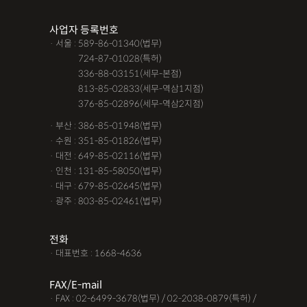
조력자로 느껴졌어요, #꼼꼼한 상담, #자세한 답변이였어요,#담
사업자 등록번호
당자가 친절해요,#소통이 잘돼요 ,#명확한 설명,#쉽고 친절한 상
· 서울 : 589-86-01340(법무)
담, #따뜻한 말투, #주말상담이 가능했어요,#전문성이 느껴져요,
· 서울 :
724-87-01028(특허)
#상담절차가 체계적이에요, #친절함,#냉철한 판단, #이야기를 잘
· 서울 :
336-88-03151(세무-본점)
· 서울 :
813-85-02833(세무-역삼1지점)
경청해주세요, #쉽게 설명해주세요, #답답함이 해소됐어요, #명
· 서울 :
376-85-02896(세무-역삼2지점)
쾌한 답변, #따뜻한 말투,#요구사항을 잘 들어줘요, #따뜻한 상
· 부산 : 386-85-01948(법무)
담,#
· 수원 : 351-85-01826(법무)
· 대전 : 649-85-02116(법무)
12대중과실
12대중과실
F4비자음주운전
test
· 인천 : 131-85-58050(법무)
가수금증자
가족관계등록부창설
강제경매
강제집행
· 대구 : 679-85-02645(법무)
· 광주 : 803-85-02461(법무)
강제추행 무혐의
건물철거소송
계약갱신거절
계약갱신거절청구권
고객후기
고령자교통사고
전화
· 대표번호 : 1668-4636
고의 교통사고
공기업음주운전
공사대금내용증명
FAX/E-mail
공사대금소송
공사대금소송소장
공사대금지급명령
· FAX : 02-6499-3678(법무) / 02-2038-0879(특허) /