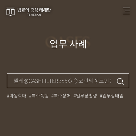
CASES
업무 사례
아동학대
특수폭행
특수상해
업무상횡령
업무상배임
뺑소니
성매매
필로폰
12대중과실
대마초
카촬죄
강제추행
기소유예
중상해
강간
던지기
사망사고
집행유예
무면허운전
아청법
케타민
특허침해