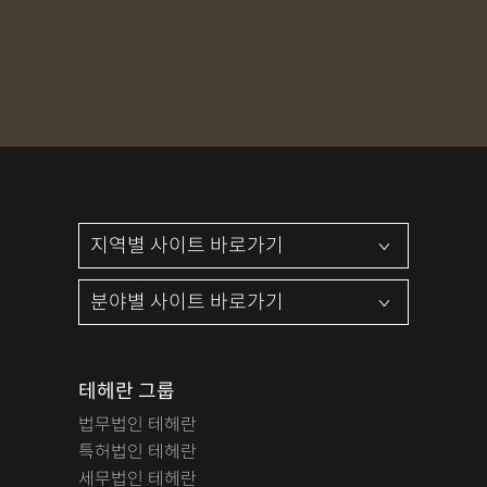
MDMA
무혐의
상표침해
합의조력
기소유예
디자인침해
영업비밀침해
정기자문
계약서
특허등록
상표등록
프랜차이즈
공정거래
교통사고
뺑소니
12대중과실
엔터테인먼트
영업비밀침해
사망사고
음주뺑소니
폭행/협박
공무집행방해죄
성범죄신상공개
공중밀집장소추행
지식재산소송
검사출신형사변호사
마약기소유예
이혼위자료
이혼시재산분할
세무기장
절세상담
개인회생자격조회
개인회생수임료
명도소송
임대차보증금
법인설립
법인주소이전
PCT특허
테헤란 그룹
디자인등록
저작권침해
특허분쟁
사기죄
법무법인 테헤란
카메라등이용촬영죄
미성년자성범죄
마약소지죄
특허법인 테헤란
마약형량
이혼승소사례
조정이혼
법인세
종합소득세
세무법인 테헤란