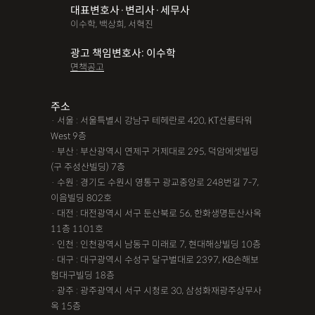
대표변호사·변리사·세무사
파산면책
법인회생
상가권리금
대여금반환
정관변경
이수학, 백상희, 서혁진
변경등기
무면허운전
무면허음주운전
12대중과실
광고 책임변호사: 이수학
면책공고
음주뺑소니
12대중과실교통사고
LSD
PCP
산재신청
손해배상
특허등록
XTC
산재불승인
상표등록
주소
· 서울 : 서울특별시 강남구 테헤란로 420, KT선릉타워
손해배상청구소송
가루쟁이
권리금손해배상
West 9층
· 부산 : 부산광역시 연제구 거제대로 295, 덕암에셋빌딩
디자인등록
장해등급
BM특허
손해배상내용증명
(구 주성산빌딩) 7층
손해배상소송
후리베이스
1인법인설립
대여금소송
· 수원 : 경기도 수원시 영통구 광교중앙로 248번길 7-7,
이음빌딩 802호
법인설립
본점이전등기
산재형사소송
임원변경등기
· 대전 : 대전광역시 서구 둔산북로 56, 한화생명둔산사옥
11층 1101호
해외등록
· 인천 : 인천광역시 남동구 미래로 7, 현대해상빌딩 10층
!!강간고소,민사소송,합의대행,카촬고소,성추행고소,유사성행
· 대구 : 대구광역시 수성구 달구벌대로 2397, KB손해보
험대구빌딩 18층
위,형사고소,성추행합의,성폭행민사,준강간고소
· 광주 : 광주광역시 서구 시청로 30, 삼성화재광주상무사
#명쾌한 상담,#냉철한 판단,#친절함,#이해하기 쉬워요,#든든한
옥 15층