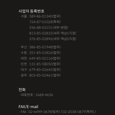
조력자로 느껴졌어요, #꼼꼼한 상담, #자세한 답변이였어요,#담
사업자 등록번호
당자가 친절해요,#소통이 잘돼요 ,#명확한 설명,#쉽고 친절한 상
· 서울 : 589-86-01340(법무)
담, #따뜻한 말투, #주말상담이 가능했어요,#전문성이 느껴져요,
· 서울 :
724-87-01028(특허)
#상담절차가 체계적이에요, #친절함,#냉철한 판단, #이야기를 잘
· 서울 :
336-88-03151(세무-본점)
· 서울 :
813-85-02833(세무-역삼1지점)
경청해주세요, #쉽게 설명해주세요, #답답함이 해소됐어요, #명
· 서울 :
376-85-02896(세무-역삼2지점)
쾌한 답변, #따뜻한 말투,#요구사항을 잘 들어줘요, #따뜻한 상
· 부산 : 386-85-01948(법무)
담,#
· 수원 : 351-85-01826(법무)
· 대전 : 649-85-02116(법무)
12대중과실
12대중과실
F4비자음주운전
test
· 인천 : 131-85-58050(법무)
가수금증자
가족관계등록부창설
강제경매
강제집행
· 대구 : 679-85-02645(법무)
· 광주 : 803-85-02461(법무)
강제추행 무혐의
건물철거소송
계약갱신거절
계약갱신거절청구권
고객후기
고령자교통사고
전화
· 대표번호 : 1668-4636
고의 교통사고
공기업음주운전
공사대금내용증명
FAX/E-mail
공사대금소송
공사대금소송소장
공사대금지급명령
· FAX : 02-6499-3678(법무) / 02-2038-0879(특허) /