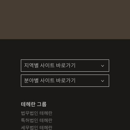
MDMA
무혐의
상표침해
합의조력
기소유예
디자인침해
영업비밀침해
정기자문
계약서
특허등록
상표등록
프랜차이즈
공정거래
교통사고
뺑소니
12대중과실
엔터테인먼트
영업비밀침해
사망사고
음주뺑소니
폭행/협박
공무집행방해죄
성범죄신상공개
공중밀집장소추행
지식재산소송
검사출신형사변호사
마약기소유예
이혼위자료
이혼시재산분할
세무기장
절세상담
개인회생자격조회
개인회생수임료
명도소송
임대차보증금
법인설립
법인주소이전
PCT특허
테헤란 그룹
디자인등록
저작권침해
특허분쟁
사기죄
법무법인 테헤란
카메라등이용촬영죄
미성년자성범죄
마약소지죄
특허법인 테헤란
마약형량
이혼승소사례
조정이혼
법인세
종합소득세
세무법인 테헤란