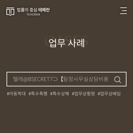
CASES
업무 사례
아동학대
특수폭행
특수상해
업무상횡령
업무상배임
뺑소니
성매매
필로폰
12대중과실
대마초
카촬죄
강제추행
기소유예
중상해
강간
던지기
사망사고
집행유예
무면허운전
아청법
케타민
특허침해