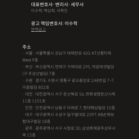
대표변호사·변리사·세무사
파산면책
법인회생
상가권리금
대여금반환
정관변경
이수학, 백상희, 서혁진
변경등기
무면허운전
무면허음주운전
12대중과실
광고 책임변호사: 이수학
면책공고
음주뺑소니
12대중과실교통사고
LSD
PCP
산재신청
손해배상
특허등록
XTC
산재불승인
상표등록
주소
· 서울 : 서울특별시 강남구 테헤란로 420, KT선릉타워
손해배상청구소송
가루쟁이
권리금손해배상
West 9층
· 부산 : 부산광역시 연제구 거제대로 295, 덕암에셋빌딩
디자인등록
장해등급
BM특허
손해배상내용증명
(구 주성산빌딩) 7층
손해배상소송
후리베이스
1인법인설립
대여금소송
· 수원 : 경기도 수원시 영통구 광교중앙로 248번길 7-7,
이음빌딩 802호
법인설립
본점이전등기
산재형사소송
임원변경등기
· 대전 : 대전광역시 서구 둔산북로 56, 한화생명둔산사옥
11층 1101호
해외등록
· 인천 : 인천광역시 남동구 미래로 7, 현대해상빌딩 10층
!!강간고소,민사소송,합의대행,카촬고소,성추행고소,유사성행
· 대구 : 대구광역시 수성구 달구벌대로 2397, KB손해보
험대구빌딩 18층
위,형사고소,성추행합의,성폭행민사,준강간고소
· 광주 : 광주광역시 서구 시청로 30, 삼성화재광주상무사
#명쾌한 상담,#냉철한 판단,#친절함,#이해하기 쉬워요,#든든한
옥 15층