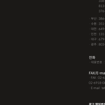
· 서울 :
336
건물철거소송
계약갱신
· 서울 :
813
· 서울 :
376
고령자교통사고
고의 
· 부산 : 38
공사대금내용증명
공사
· 수원 : 35
· 대전 : 64
공사대금지급명령
공사
· 인천 : 13
교통사고 보험금
교통사
· 대구 : 67
· 광주 : 80
교통사고처리특례법위반
근저당권말소
기타
김
전화
· 대표번호 : 
노인교통사고
대구음주
FAX/E-ma
대여금소송소장
대여금
· FAX : 02
02-6918-0
딥페이크소지
딥페이크
· E-mail : t
딥페이크판매
마약소지
명도변호사
몰카
못
광고 책임변