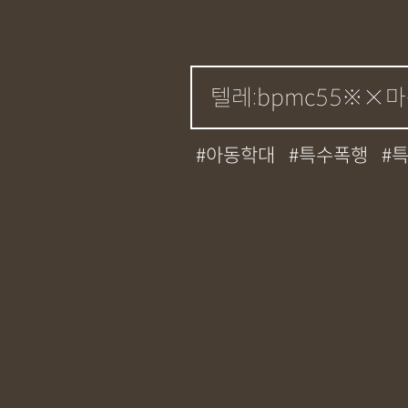
아동학대
특수폭행
성매매
필로폰
12대
기소유예
중상해
강
무면허운전
아청법
상표침해
합의조력
정기자문
계약서
특
교통사고
뺑소니
12
사망사고
음주뺑소니