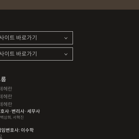
집장소추행
지식재산소송
약기소유예
이혼위자료
이혼시재산분할
개인회생자격조회
개인회생수임료
법인설립
법인주소이전
PCT특허
특허분쟁
사기죄
카메라등이용촬영죄
지죄
마약형량
이혼승소사례
조정이혼
파산면책
법인회생
상가권리금
그룹
테헤란
변경등기
무면허운전
무면허음주운전
테헤란
12대중과실교통사고
LSD
PCP
테헤란
호사·변리사·세무사
특허등록
XTC
산재불승인
상표등록
 백상희, 서혁진
쟁이
권리금손해배상
디자인등록
책임변호사: 이수학
고
해배상내용증명
손해배상소송
후리베이스