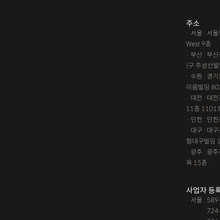
1인법인설립
대여금소
주소
· 서울 : 
임원변경등기
해외등록
West 9층
!!강간고소,민사소송,합의
· 부산 : 
(구 주성산빌
성추행합의,성폭행민사,준
· 수원 : 경
#명쾌한 상담,#냉철한 판
이음빌딩 80
· 대전 : 
느껴졌어요, #꼼꼼한 상담,
11층 1101
통이 잘돼요 ,#명확한 설명,
· 인천 : 
가능했어요,#전문성이 느껴져
· 대구 : 
험대구빌딩 
철한 판단, #이야기를 잘 
· 광주 : 
소됐어요, #명쾌한 답변, #
옥 15층
상담,#
12대중과실
12대중과
사업자 등
· 서울 : 58
가족관계등록부창설
강
· 서울 :
724