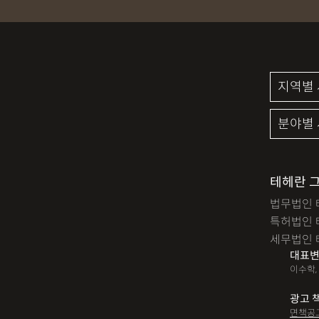
성범죄신상공개
공중밀
검사출신형사변호사
마
세무기장
절세상담
명도소송
임대차보증금
디자인등록
저작권침해
미성년자성범죄
마약소
법인세
종합소득세
테헤란 
법무법인 
대여금반환
정관변경
특허법인 
12대중과실
음주뺑소니
세무법인 
대표변
산재신청
손해배상
이수학,
손해배상청구소송
가루
광고 
면책공
장해등급
BM특허
손