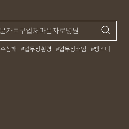
특수상해
업무상횡령
업무상배임
뺑소니
중과실
대마초
카촬죄
강제추행
간
던지기
사망사고
집행유예
케타민
특허침해
MDMA
무혐의
기소유예
디자인침해
영업비밀침해
허등록
상표등록
프랜차이즈
공정거래
대중과실
엔터테인먼트
영업비밀침해
폭행/협박
공무집행방해죄