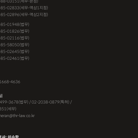
-88-03151(세무-본점)
거절
계약갱신거절청구권
고객후기
-85-02833(세무-역삼1지점)
-85-02896(세무-역삼2지점)
교통사고
공기업음주운전
6-85-01948(법무)
대금소송
공사대금소송소장
1-85-01826(법무)
9-85-02116(법무)
대금청구소송
관내이전
관외이전
1-85-58050(법무)
고가해자
교통사고무죄
9-85-02645(법무)
3-85-02461(법무)
교통사고피해자
구서연 변호사
유정 변호사
김해음주운전변호사
1668-4636
운전변호사
대여금내용증명
il
지급명령
도주치상
딥페이크구매
-6499-3678(법무) / 02-2038-0879(특허) /
851(세무)
시청
딥페이크유포
딥페이크제작
eheran@thr-law.co.kr
맥주음주단속
면허취소이의신청
받은돈
무면허운전
무면허운전
호사: 이수학