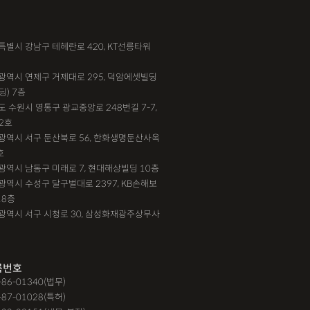
송
법인설립
본점이전등기
산재형사소송
서울특별시 강남구 테헤란로 420, KT선릉타워
대행,카촬고소,성추행고소,유사성행위,형사고소,
부산광역시 연제구 거제대로 295, 덕암에셋빌딩
딩) 7층
강간고소
기도 수원시 영통구 광교중앙로 248번길 7-7,
단,#친절함,#이해하기 쉬워요,#든든한 조력자로
2호
대전광역시 서구 둔산북로 56, 한화생명둔산사옥
 #자세한 답변이였어요,#담당자가 친절해요,#소
호
#쉽고 친절한 상담, #따뜻한 말투, #주말상담이
인천광역시 남동구 미래로 7, 현대해상빌딩 10층
요, #상담절차가 체계적이에요, #친절함,#냉
대구광역시 수성구 달구벌대로 2397, KB손해보
18층
경청해주세요, #쉽게 설명해주세요, #답답함이 해
광주광역시 서구 시청로 30, 삼성화재광주상무사
따뜻한 말투,#요구사항을 잘 들어줘요, #따뜻한
실
F4비자음주운전
test
가수금증자
록번호
9-86-01340(법무)
제경매
강제집행
강제추행 무혐의
-87-01028(특허)