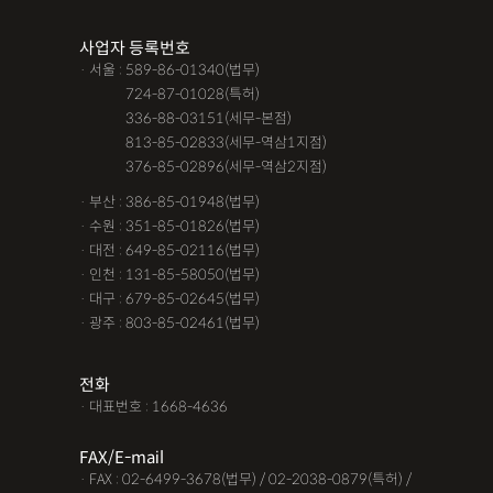
조력자로 느껴졌어요, #꼼꼼한 상담, #자세한 답변이였어요,#담
사업자 등록번호
당자가 친절해요,#소통이 잘돼요 ,#명확한 설명,#쉽고 친절한 상
· 서울 : 589-86-01340(법무)
담, #따뜻한 말투, #주말상담이 가능했어요,#전문성이 느껴져요,
· 서울 :
724-87-01028(특허)
#상담절차가 체계적이에요, #친절함,#냉철한 판단, #이야기를 잘
· 서울 :
336-88-03151(세무-본점)
· 서울 :
813-85-02833(세무-역삼1지점)
경청해주세요, #쉽게 설명해주세요, #답답함이 해소됐어요, #명
· 서울 :
376-85-02896(세무-역삼2지점)
쾌한 답변, #따뜻한 말투,#요구사항을 잘 들어줘요, #따뜻한 상
· 부산 : 386-85-01948(법무)
담,#
· 수원 : 351-85-01826(법무)
· 대전 : 649-85-02116(법무)
12대중과실
12대중과실
F4비자음주운전
test
· 인천 : 131-85-58050(법무)
가수금증자
가족관계등록부창설
강제경매
강제집행
· 대구 : 679-85-02645(법무)
· 광주 : 803-85-02461(법무)
강제추행 무혐의
건물철거소송
계약갱신거절
계약갱신거절청구권
고객후기
고령자교통사고
전화
· 대표번호 : 1668-4636
고의 교통사고
공기업음주운전
공사대금내용증명
FAX/E-mail
공사대금소송
공사대금소송소장
공사대금지급명령
· FAX : 02-6499-3678(법무) / 02-2038-0879(특허) /