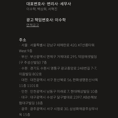
대표변호사·변리사·세무사
파산면책
법인회생
상가권리금
대여금반환
정관변경
이수학, 백상희, 서혁진
변경등기
무면허운전
무면허음주운전
12대중과실
광고 책임변호사: 이수학
면책공고
음주뺑소니
12대중과실교통사고
LSD
PCP
산재신청
손해배상
특허등록
XTC
산재불승인
상표등록
주소
· 서울 : 서울특별시 강남구 테헤란로 420, KT선릉타워
손해배상청구소송
가루쟁이
권리금손해배상
West 9층
· 부산 : 부산광역시 연제구 거제대로 295, 덕암에셋빌딩
디자인등록
장해등급
BM특허
손해배상내용증명
(구 주성산빌딩) 7층
손해배상소송
후리베이스
1인법인설립
대여금소송
· 수원 : 경기도 수원시 영통구 광교중앙로 248번길 7-7,
이음빌딩 802호
법인설립
본점이전등기
산재형사소송
임원변경등기
· 대전 : 대전광역시 서구 둔산북로 56, 한화생명둔산사옥
11층 1101호
해외등록
· 인천 : 인천광역시 남동구 미래로 7, 현대해상빌딩 10층
!!강간고소,민사소송,합의대행,카촬고소,성추행고소,유사성행
· 대구 : 대구광역시 수성구 달구벌대로 2397, KB손해보
험대구빌딩 18층
위,형사고소,성추행합의,성폭행민사,준강간고소
· 광주 : 광주광역시 서구 시청로 30, 삼성화재광주상무사
#명쾌한 상담,#냉철한 판단,#친절함,#이해하기 쉬워요,#든든한
옥 15층