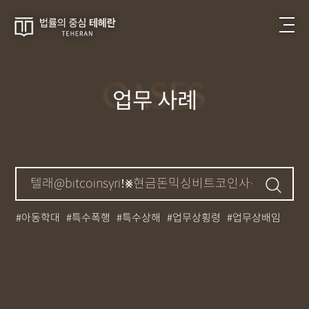
CASES
업무 사례
아동학대
특수폭행
특수상해
업무상횡령
업무상배임
뺑소니
성매매
필로폰
12대중과실
대마초
카촬죄
강제추행
기소유예
중상해
강간
던지기
사망사고
집행유예
무면허운전
아청법
케타민
특허침해