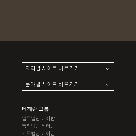
MDMA
무혐의
상표침해
합의조력
기소유예
디자인침해
영업비밀침해
정기자문
계약서
특허등록
상표등록
프랜차이즈
공정거래
교통사고
뺑소니
12대중과실
엔터테인먼트
영업비밀침해
사망사고
음주뺑소니
폭행/협박
공무집행방해죄
성범죄신상공개
공중밀집장소추행
지식재산소송
검사출신형사변호사
마약기소유예
이혼위자료
이혼시재산분할
세무기장
절세상담
개인회생자격조회
개인회생수임료
명도소송
임대차보증금
법인설립
법인주소이전
PCT특허
테헤란 그룹
디자인등록
저작권침해
특허분쟁
사기죄
법무법인 테헤란
카메라등이용촬영죄
미성년자성범죄
마약소지죄
특허법인 테헤란
마약형량
이혼승소사례
조정이혼
법인세
종합소득세
세무법인 테헤란