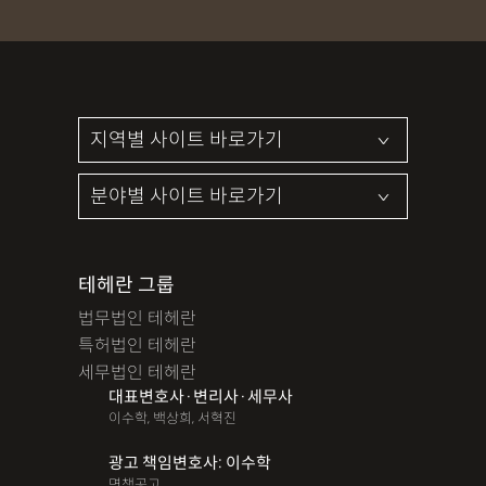
파산면책
법인회생
상가권리금
대여금반환
정관변경
변경등기
무면허운전
무면허음주운전
12대중과실
음주뺑소니
12대중과실교통사고
LSD
PCP
산재신청
손해배상
특허등록
XTC
산재불승인
상표등록
손해배상청구소송
가루쟁이
권리금손해배상
디자인등록
장해등급
BM특허
손해배상내용증명
손해배상소송
후리베이스
1인법인설립
대여금소송
테헤란 그룹
법무법인 테헤란
법인설립
본점이전등기
산재형사소송
임원변경등기
특허법인 테헤란
해외등록
세무법인 테헤란
대표변호사·변리사·세무사
!!강간고소,민사소송,합의대행,카촬고소,성추행고소,유사성행
이수학, 백상희, 서혁진
위,형사고소,성추행합의,성폭행민사,준강간고소
광고 책임변호사: 이수학
#명쾌한 상담,#냉철한 판단,#친절함,#이해하기 쉬워요,#든든한
면책공고