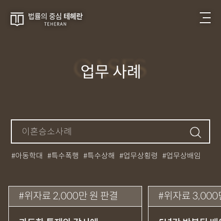
CASES
업무 사례
아동학대
특수폭행
특수상해
업무상횡령
업무상배임
뺑소니
성매매
필로폰
12대중과실
대마초
카촬죄
강제추행
기소유예
중상해
강간
던지기
사망사고
위자료 2,000만 원 판결
위자료 3,000
집행유예
무면허운전
아청법
케타민
특허침해