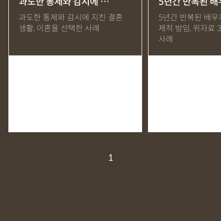
과도한 통제와 감시에 …
5년간 반복된 
MDMA
무혐의
상표침해
합의조력
기소유예
과도한 통제와 감시에 지친 결혼
5년간 반복된 배우
생활, 이혼을 선택한 사례
제적 방임, 위자료 
디자인침해
영업비밀침해
정기자문
계약서
특허등록
사례
상표등록
프랜차이즈
공정거래
교통사고
뺑소니
12대중과실
엔터테인먼트
영업비밀침해
사망사고
음주뺑소니
폭행/협박
공무집행방해죄
성범죄신상공개
공중밀집장소추행
지식재산소송
검사출신형사변호사
마약기소유예
이혼위자료
이혼시재산분할
세무기장
절세상담
개인회생자격조회
개인회생수임료
명도소송
1
임대차보증금
법인설립
법인주소이전
PCT특허
디자인등록
저작권침해
특허분쟁
사기죄
카메라등이용촬영죄
미성년자성범죄
마약소지죄
마약형량
이혼승소사례
조정이혼
법인세
종합소득세