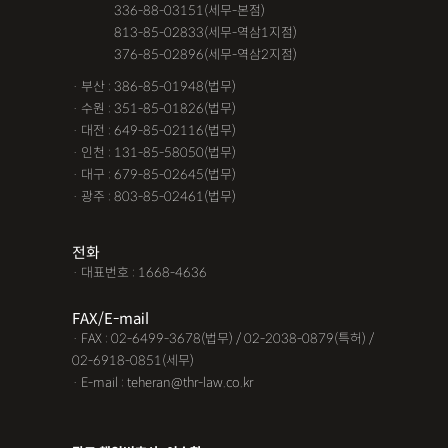
공사대금청구소송
관내이전
관외이전
교통사고 보험금
· 서울 :
336-88-03151(세무-본점)
· 서울 :
813-85-02833(세무-역삼1지점)
교통사고가해자
교통사고무죄
교통사고처리특례법위반
· 서울 :
376-85-02896(세무-역삼2지점)
교통사고피해자
구서연 변호사
근저당권말소
기타
· 부산 : 386-85-01948(법무)
· 수원 : 351-85-01826(법무)
김유정 변호사
김해음주운전변호사
노인교통사고
· 대전 : 649-85-02116(법무)
· 인천 : 131-85-58050(법무)
대구음주운전변호사
대여금내용증명
대여금소송소장
· 대구 : 679-85-02645(법무)
· 광주 : 803-85-02461(법무)
대여금지급명령
도주치상
딥페이크구매
딥페이크소지
딥페이크시청
딥페이크유포
딥페이크제작
전화
· 대표번호 : 1668-4636
딥페이크판매
마약소지
맥주음주단속
면허취소이의신청
명도변호사
몰카
못받은돈
FAX/E-mail
· FAX : 02-6499-3678(법무) / 02-2038-0879(특허) /
무면허운전
무면허운전
무면허운전
무면허운전 벌금
02-6918-0851(세무)
· E-mail : teheran@thr-law.co.kr
무면허운전 사고
무면허운전 처벌
무보험사고
물품대금못받았을때
물품대금소멸시효
물품대금지급명령