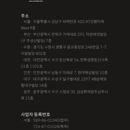
조력자로 느껴졌어요, #꼼꼼한 상담, #자세한 답변이였어요,#담
당자가 친절해요,#소통이 잘돼요 ,#명확한 설명,#쉽고 친절한 상
주소
· 서울 : 서울특별시 강남구 테헤란로 420, KT선릉타워
담, #따뜻한 말투, #주말상담이 가능했어요,#전문성이 느껴져요,
West 9층
#상담절차가 체계적이에요, #친절함,#냉철한 판단, #이야기를 잘
· 부산 : 부산광역시 연제구 거제대로 295, 덕암에셋빌딩
경청해주세요, #쉽게 설명해주세요, #답답함이 해소됐어요, #명
(구 주성산빌딩) 7층
쾌한 답변, #따뜻한 말투,#요구사항을 잘 들어줘요, #따뜻한 상
· 수원 : 경기도 수원시 영통구 광교중앙로 248번길 7-7,
이음빌딩 802호
담,#
· 대전 : 대전광역시 서구 둔산북로 56, 한화생명둔산사옥
11층 1101호
12대중과실
12대중과실
F4비자음주운전
test
· 인천 : 인천광역시 남동구 미래로 7, 현대해상빌딩 10층
가수금증자
가족관계등록부창설
강제경매
강제집행
· 대구 : 대구광역시 수성구 달구벌대로 2397, KB손해보
험대구빌딩 18층
강제추행 무혐의
건물철거소송
계약갱신거절
· 광주 : 광주광역시 서구 시청로 30, 삼성화재광주상무사
옥 15층
계약갱신거절청구권
고객후기
고령자교통사고
고의 교통사고
공기업음주운전
공사대금내용증명
사업자 등록번호
· 서울 : 589-86-01340(법무)
공사대금소송
공사대금소송소장
공사대금지급명령
· 서울 :
724-87-01028(특허)