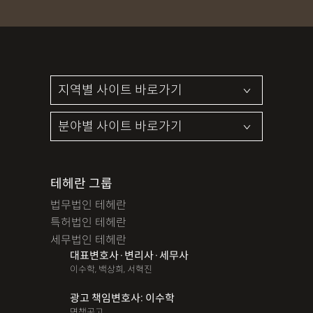
파산면책
법인회생
상가권리금
대여금반환
정관변경
변경등기
무면허운전
무면허음주운전
12대중과실
음주뺑소니
12대중과실교통사고
LSD
PCP
산재신청
손해배상
특허등록
XTC
산재불승인
상표등록
손해배상청구소송
가루쟁이
권리금손해배상
디자인등록
장해등급
BM특허
손해배상내용증명
손해배상소송
후리베이스
1인법인설립
대여금소송
테헤란 그룹
법무법인 테헤란
법인설립
본점이전등기
산재형사소송
임원변경등기
특허법인 테헤란
해외등록
세무법인 테헤란
대표변호사·변리사·세무사
!!강간고소,민사소송,합의대행,카촬고소,성추행고소,유사성행
이수학, 백상희, 서혁진
위,형사고소,성추행합의,성폭행민사,준강간고소
광고 책임변호사: 이수학
#명쾌한 상담,#냉철한 판단,#친절함,#이해하기 쉬워요,#든든한
면책공고