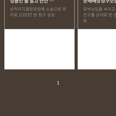
싱글인 줄 알고 만난 …
손해배상청구소
MDMA
무혐의
상표침해
합의조력
기소유예
성적자기결정권침해 소송으로 위
유부남임을 속이고 
자료 2,000만 원 청구 성공
친구를 상대로 한
디자인침해
영업비밀침해
정기자문
계약서
특허등록
송
상표등록
프랜차이즈
공정거래
교통사고
뺑소니
12대중과실
엔터테인먼트
영업비밀침해
사망사고
음주뺑소니
폭행/협박
공무집행방해죄
성범죄신상공개
공중밀집장소추행
지식재산소송
검사출신형사변호사
마약기소유예
이혼위자료
이혼시재산분할
세무기장
절세상담
개인회생자격조회
개인회생수임료
명도소송
1
임대차보증금
법인설립
법인주소이전
PCT특허
디자인등록
저작권침해
특허분쟁
사기죄
카메라등이용촬영죄
미성년자성범죄
마약소지죄
마약형량
이혼승소사례
조정이혼
법인세
종합소득세