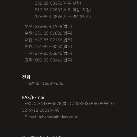
공사대금청구소송
관내이전
관외이전
교통사고 보험금
· 서울 :
336-88-03151(세무-본점)
· 서울 :
813-85-02833(세무-역삼1지점)
교통사고가해자
교통사고무죄
교통사고처리특례법위반
· 서울 :
376-85-02896(세무-역삼2지점)
교통사고피해자
구서연 변호사
근저당권말소
기타
· 부산 : 386-85-01948(법무)
· 수원 : 351-85-01826(법무)
김유정 변호사
김해음주운전변호사
노인교통사고
· 대전 : 649-85-02116(법무)
· 인천 : 131-85-58050(법무)
대구음주운전변호사
대여금내용증명
대여금소송소장
· 대구 : 679-85-02645(법무)
· 광주 : 803-85-02461(법무)
대여금지급명령
도주치상
딥페이크구매
딥페이크소지
딥페이크시청
딥페이크유포
딥페이크제작
전화
· 대표번호 : 1668-4636
딥페이크판매
마약소지
맥주음주단속
면허취소이의신청
명도변호사
몰카
못받은돈
FAX/E-mail
· FAX : 02-6499-3678(법무) / 02-2038-0879(특허) /
무면허운전
무면허운전
무면허운전
무면허운전 벌금
02-6918-0851(세무)
· E-mail : teheran@thr-law.co.kr
무면허운전 사고
무면허운전 처벌
무보험사고
물품대금못받았을때
물품대금소멸시효
물품대금지급명령