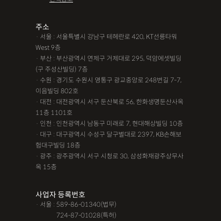
조력자로 느껴졌어요, #꼼꼼한 상담, #자세한 답변이였어요,#담
당자가 친절해요,#소통이 잘돼요 ,#명확한 설명,#쉽고 친절한 상
주소
· 서울 : 서울특별시 강남구 테헤란로 420, KT선릉타워
담, #따뜻한 말투, #주말상담이 가능했어요,#전문성이 느껴져요,
West 9층
#상담절차가 체계적이에요, #친절함,#냉철한 판단, #이야기를 잘
· 부산 : 부산광역시 연제구 거제대로 295, 덕암에셋빌딩
경청해주세요, #쉽게 설명해주세요, #답답함이 해소됐어요, #명
(구 주성산빌딩) 7층
쾌한 답변, #따뜻한 말투,#요구사항을 잘 들어줘요, #따뜻한 상
· 수원 : 경기도 수원시 영통구 광교중앙로 248번길 7-7,
이음빌딩 802호
담,#
· 대전 : 대전광역시 서구 둔산북로 56, 한화생명둔산사옥
11층 1101호
12대중과실
12대중과실
F4비자음주운전
test
· 인천 : 인천광역시 남동구 미래로 7, 현대해상빌딩 10층
가수금증자
가족관계등록부창설
강제경매
강제집행
· 대구 : 대구광역시 수성구 달구벌대로 2397, KB손해보
험대구빌딩 18층
강제추행 무혐의
건물철거소송
계약갱신거절
· 광주 : 광주광역시 서구 시청로 30, 삼성화재광주상무사
옥 15층
계약갱신거절청구권
고객후기
고령자교통사고
고의 교통사고
공기업음주운전
공사대금내용증명
사업자 등록번호
· 서울 : 589-86-01340(법무)
공사대금소송
공사대금소송소장
공사대금지급명령
· 서울 :
724-87-01028(특허)