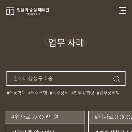
CASES
업무 사례
아동학대
특수폭행
특수상해
업무상횡령
업무상배임
뺑소니
성매매
필로폰
12대중과실
대마초
카촬죄
강제추행
기소유예
중상해
강간
던지기
사망사고
위자료 2,000만 원
위자료 3,00
집행유예
무면허운전
아청법
케타민
특허침해