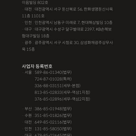
이음빌딩 802호
· 대전 : 대전광역시 서구 둔산북로 56, 한화생명둔산사옥
11층 1101호
· 인천 : 인천광역시 남동구 미래로 7, 현대해상빌딩 10층
· 대구 : 대구광역시 수성구 달구벌대로 2397, KB손해보
험대구빌딩 18층
· 광주 : 광주광역시 서구 시청로 30, 삼성화재광주상무사
옥 15층
사업자 등록번호
· 서울 : 589-86-01340(법무)
· 서울 :
724-87-01028(특허)
· 서울 :
336-88-03151(세무-본점)
· 서울 :
813-85-02833(세무-역삼1지점)
· 서울 :
376-85-02896(세무-역삼2지점)
· 부산 : 386-85-01948(법무)
· 수원 : 351-85-01826(법무)
· 대전 : 649-85-02116(법무)
· 인천 : 131-85-58050(법무)
· 대구 : 679-85-02645(법무)