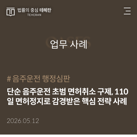
CASES
업무 사례
음주운전 행정심판
단순 음주운전 초범 면허취소 구제, 110
일 면허정지로 감경받은 핵심 전략 사례
2026.05.12