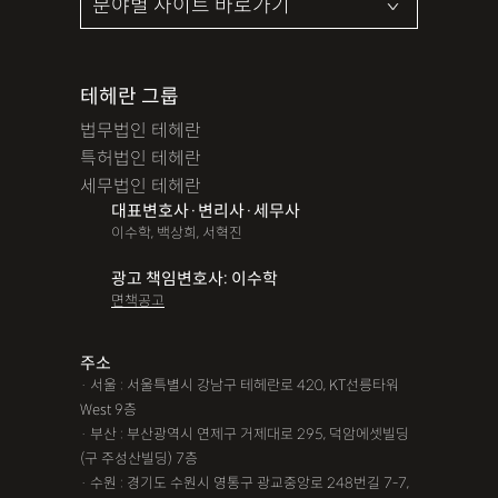
테헤란 그룹
법무법인 테헤란
특허법인 테헤란
세무법인 테헤란
대표변호사·변리사·세무사
이수학, 백상희, 서혁진
광고 책임변호사: 이수학
면책공고
주소
· 서울 : 서울특별시 강남구 테헤란로 420, KT선릉타워
West 9층
· 부산 : 부산광역시 연제구 거제대로 295, 덕암에셋빌딩
(구 주성산빌딩) 7층
· 수원 : 경기도 수원시 영통구 광교중앙로 248번길 7-7,