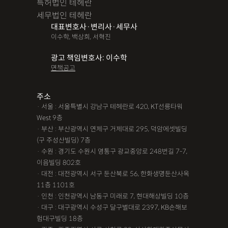
특허법인 테헤란
세무법인 테헤란
대표변호사·변리사·세무사
이수학, 백상희, 서혁진
광고 책임변호사: 이수학
면책공고
주소
· 서울 : 서울특별시 강남구 테헤란로 420, KT선릉타워
West 9층
· 부산 : 부산광역시 연제구 거제대로 295, 덕암에셋빌딩
(구 주성산빌딩) 7층
· 수원 : 경기도 수원시 영통구 광교중앙로 248번길 7-7,
이음빌딩 802호
· 대전 : 대전광역시 서구 둔산북로 56, 한화생명둔산사옥
11층 1101호
· 인천 : 인천광역시 남동구 미래로 7, 현대해상빌딩 10층
· 대구 : 대구광역시 수성구 달구벌대로 2397, KB손해보
험대구빌딩 18층