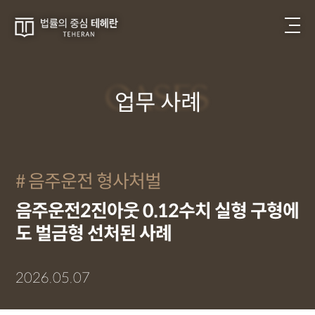
CASES
업무 사례
음주운전 형사처벌
음주운전2진아웃 0.12수치 실형 구형에
도 벌금형 선처된 사례
2026.05.07