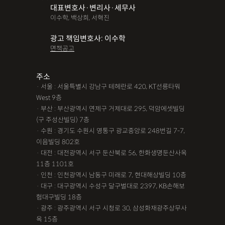
대표변호사·변리사·세무사
이수학, 백상희, 서혁진
광고 책임변호사: 이수학
면책공고
주소
· 서울 : 서울특별시 강남구 테헤란로 420, KT선릉타워
West 9층
· 부산 : 부산광역시 연제구 거제대로 295, 덕암에셋빌딩
(구 주성산빌딩) 7층
· 수원 : 경기도 수원시 영통구 광교중앙로 248번길 7-7,
이음빌딩 802호
· 대전 : 대전광역시 서구 둔산북로 56, 한화생명둔산사옥
11층 1101호
· 인천 : 인천광역시 남동구 미래로 7, 현대해상빌딩 10층
· 대구 : 대구광역시 수성구 달구벌대로 2397, KB손해보
험대구빌딩 18층
· 광주 : 광주광역시 서구 시청로 30, 삼성화재광주상무사
옥 15층