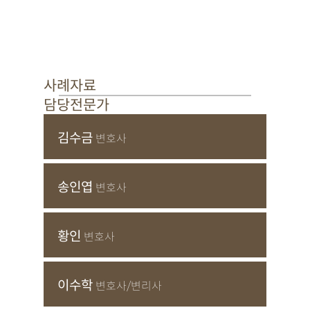
사례자료
담당전문가
김수금
변호사
송인엽
변호사
황인
변호사
이수학
변호사/변리사