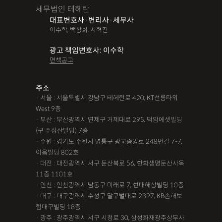
세무법인 테헤란
대표변호사·변리사·세무사
이수학, 백상희, 서혁진
광고 책임변호사: 이수학
면책공고
주소
· 서울 : 서울특별시 강남구 테헤란로 420, KT선릉타워
West 9층
· 부산 : 부산광역시 연제구 거제대로 295, 덕암에셋빌딩
(구 주성산빌딩) 7층
· 수원 : 경기도 수원시 영통구 광교중앙로 248번길 7-7,
이음빌딩 802호
· 대전 : 대전광역시 서구 둔산북로 56, 한화생명둔산사옥
11층 1101호
· 인천 : 인천광역시 남동구 미래로 7, 현대해상빌딩 10층
· 대구 : 대구광역시 수성구 달구벌대로 2397, KB손해보
험대구빌딩 18층
· 광주 : 광주광역시 서구 시청로 30, 삼성화재광주상무사