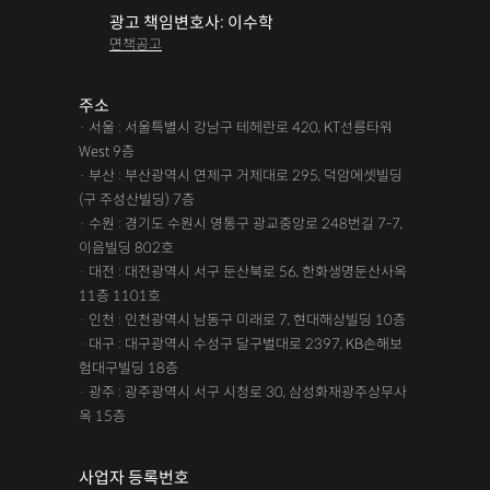
광고 책임변호사: 이수학
면책공고
주소
· 서울 : 서울특별시 강남구 테헤란로 420, KT선릉타워
West 9층
· 부산 : 부산광역시 연제구 거제대로 295, 덕암에셋빌딩
(구 주성산빌딩) 7층
· 수원 : 경기도 수원시 영통구 광교중앙로 248번길 7-7,
이음빌딩 802호
· 대전 : 대전광역시 서구 둔산북로 56, 한화생명둔산사옥
11층 1101호
· 인천 : 인천광역시 남동구 미래로 7, 현대해상빌딩 10층
· 대구 : 대구광역시 수성구 달구벌대로 2397, KB손해보
험대구빌딩 18층
· 광주 : 광주광역시 서구 시청로 30, 삼성화재광주상무사
옥 15층
사업자 등록번호