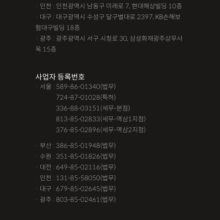
· 인천 : 인천광역시 남동구 미래로 7, 현대해상빌딩 10층
· 대구 : 대구광역시 수성구 달구벌대로 2397, KB손해보
험대구빌딩 18층
· 광주 : 광주광역시 서구 시청로 30, 삼성화재광주상무사
옥 15층
사업자 등록번호
· 서울 : 589-86-01340(법무)
· 서울 :
724-87-01028(특허)
· 서울 :
336-88-03151(세무-본점)
· 서울 :
813-85-02833(세무-역삼1지점)
· 서울 :
376-85-02896(세무-역삼2지점)
· 부산 : 386-85-01948(법무)
· 수원 : 351-85-01826(법무)
· 대전 : 649-85-02116(법무)
· 인천 : 131-85-58050(법무)
· 대구 : 679-85-02645(법무)
· 광주 : 803-85-02461(법무)