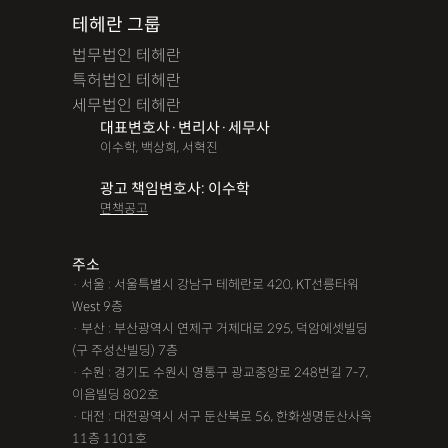
테헤란 그룹
법무법인 테헤란
특허법인 테헤란
세무법인 테헤란
대표변호사·변리사·세무사
이수학, 백상희, 서혁진
광고 책임변호사: 이수학
면책공고
주소
· 서울 : 서울특별시 강남구 테헤란로 420, KT선릉타워
West 9층
· 부산 : 부산광역시 연제구 거제대로 295, 덕암에셋빌딩
(구 주성산빌딩) 7층
· 수원 : 경기도 수원시 영통구 광교중앙로 248번길 7-7,
이음빌딩 802호
· 대전 : 대전광역시 서구 둔산북로 56, 한화생명둔산사옥
11층 1101호