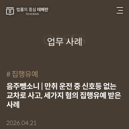
CASES
업무 사례
집행유예
음주뺑소니 | 만취 운전 중 신호등 없는
교차로 사고, 세가지 혐의 집행유예 받은
사례
2026.04.21