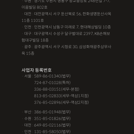
· 수원 : 경기도 수원시 영통구 광교중앙로 248번길 7-7,
이음빌딩 802호
· 대전 : 대전광역시 서구 둔산북로 56, 한화생명둔산사옥
11층 1101호
· 인천 : 인천광역시 남동구 미래로 7, 현대해상빌딩 10층
· 대구 : 대구광역시 수성구 달구벌대로 2397, KB손해보
험대구빌딩 18층
· 광주 : 광주광역시 서구 시청로 30, 삼성화재광주상무사
옥 15층
사업자 등록번호
· 서울 : 589-86-01340(법무)
· 서울 :
724-87-01028(특허)
· 서울 :
336-88-03151(세무-본점)
· 서울 :
813-85-02833(세무-역삼1지점)
· 서울 :
376-85-02896(세무-역삼2지점)
· 부산 : 386-85-01948(법무)
· 수원 : 351-85-01826(법무)
· 대전 : 649-85-02116(법무)
· 인천 : 131-85-58050(법무)