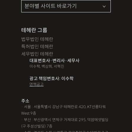
테헤란 그룹
법무법인 테헤란
특허법인 테헤란
세무법인 테헤란
대표변호사·변리사·세무사
이수학, 백상희, 서혁진
광고 책임변호사: 이수학
면책공고
주소
· 서울 : 서울특별시 강남구 테헤란로 420, KT선릉타워
West 9층
· 부산 : 부산광역시 연제구 거제대로 295, 덕암에셋빌딩
(구 주성산빌딩) 7층