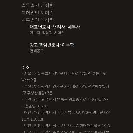
법무법인 테헤란
특허법인 테헤란
세무법인 테헤란
대표변호사·변리사·세무사
이수학, 백상희, 서혁진
광고 책임변호사: 이수학
면책공고
주소
· 서울 : 서울특별시 강남구 테헤란로 420, KT선릉타워
West 9층
· 부산 : 부산광역시 연제구 거제대로 295, 덕암에셋빌딩
(구 주성산빌딩) 7층
· 수원 : 경기도 수원시 영통구 광교중앙로 248번길 7-7,
이음빌딩 802호
· 대전 : 대전광역시 서구 둔산북로 56, 한화생명둔산사옥
11층 1101호
· 인천 : 인천광역시 남동구 미래로 7, 현대해상빌딩 10층
· 대구 : 대구광역시 수성구 달구벌대로 2397, KB손해보