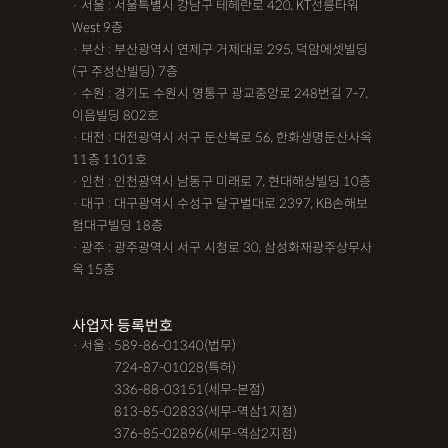
· 서울 : 서울특별시 강남구 테헤란로 420, KT선릉타워
West 9층
· 부산 : 부산광역시 연제구 거제대로 295, 덕암에셋빌딩
(구 주성산빌딩) 7층
· 수원 : 경기도 수원시 영통구 광교중앙로 248번길 7-7,
이음빌딩 802호
· 대전 : 대전광역시 서구 둔산북로 56, 한화생명둔산사옥
11층 1101호
· 인천 : 인천광역시 남동구 미래로 7, 현대해상빌딩 10층
· 대구 : 대구광역시 수성구 달구벌대로 2397, KB손해보
험대구빌딩 18층
· 광주 : 광주광역시 서구 시청로 30, 삼성화재광주상무사
옥 15층
사업자 등록번호
· 서울 : 589-86-01340(법무)
· 서울 :
724-87-01028(특허)
· 서울 :
336-88-03151(세무-본점)
· 서울 :
813-85-02833(세무-역삼1지점)
· 서울 :
376-85-02896(세무-역삼2지점)