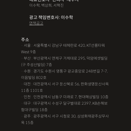
이수학, 백상희, 서혁진
광고 책임변호사: 이수학
면책공고
주소
· 서울 : 서울특별시 강남구 테헤란로 420, KT선릉타워
West 9층
· 부산 : 부산광역시 연제구 거제대로 295, 덕암에셋빌딩
(구 주성산빌딩) 7층
· 수원 : 경기도 수원시 영통구 광교중앙로 248번길 7-7,
이음빌딩 802호
· 대전 : 대전광역시 서구 둔산북로 56, 한화생명둔산사옥
11층 1101호
· 인천 : 인천광역시 남동구 미래로 7, 현대해상빌딩 10층
· 대구 : 대구광역시 수성구 달구벌대로 2397, KB손해보
험대구빌딩 18층
· 광주 : 광주광역시 서구 시청로 30, 삼성화재광주상무사
옥 15층