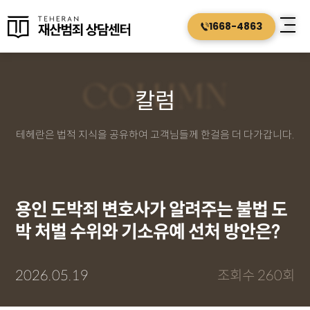
1668-4863
COLUMN
칼럼
테헤란은 법적 지식을 공유하여 고객님들께 한걸음 더 다가갑니다.
용인 도박죄 변호사가 알려주는 불법 도
박 처벌 수위와 기소유예 선처 방안은?
2026.05.19
조회수 260회