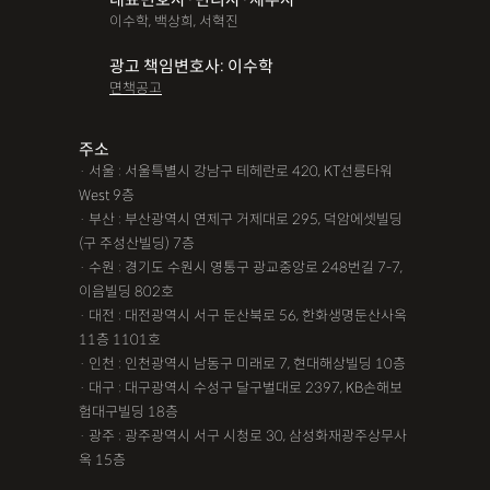
이수학, 백상희, 서혁진
광고 책임변호사: 이수학
면책공고
주소
· 서울 : 서울특별시 강남구 테헤란로 420, KT선릉타워
West 9층
· 부산 : 부산광역시 연제구 거제대로 295, 덕암에셋빌딩
(구 주성산빌딩) 7층
· 수원 : 경기도 수원시 영통구 광교중앙로 248번길 7-7,
이음빌딩 802호
· 대전 : 대전광역시 서구 둔산북로 56, 한화생명둔산사옥
11층 1101호
· 인천 : 인천광역시 남동구 미래로 7, 현대해상빌딩 10층
· 대구 : 대구광역시 수성구 달구벌대로 2397, KB손해보
험대구빌딩 18층
· 광주 : 광주광역시 서구 시청로 30, 삼성화재광주상무사
옥 15층