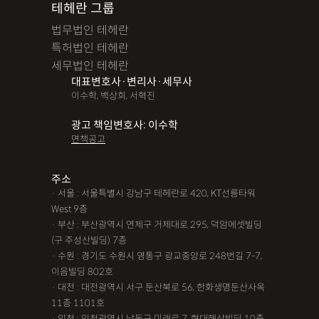
테헤란 그룹
법무법인 테헤란
특허법인 테헤란
세무법인 테헤란
대표변호사·변리사·세무사
이수학, 백상희, 서혁진
광고 책임변호사: 이수학
면책공고
주소
· 서울 : 서울특별시 강남구 테헤란로 420, KT선릉타워
West 9층
· 부산 : 부산광역시 연제구 거제대로 295, 덕암에셋빌딩
(구 주성산빌딩) 7층
· 수원 : 경기도 수원시 영통구 광교중앙로 248번길 7-7,
이음빌딩 802호
· 대전 : 대전광역시 서구 둔산북로 56, 한화생명둔산사옥
11층 1101호
· 인천 : 인천광역시 남동구 미래로 7, 현대해상빌딩 10층