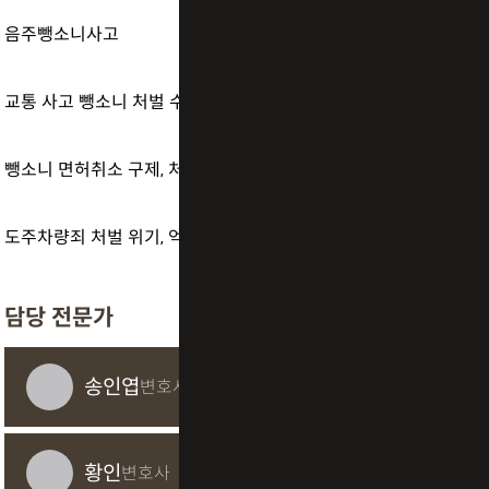
음주뺑소니사고
교통 사고 뺑소니 처벌 수위와 음주 및 비접촉 사고 대응 정리
뺑소니 면허취소 구제, 처벌 수위와 가능성 높이는 대응 아셔야죠
도주차량죄 처벌 위기, 억울한 뺑소니 혐의 벗으려면 어떻게 대응해야 할까?
담당 전문가
송인엽
변호사
황인
변호사