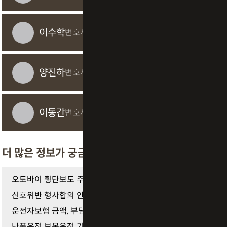
이수학
변호사/변리사
양진하
변호사
이동간
변호사
더 많은 정보가 궁금하다면
오토바이 횡단보도 주행 벌금 얼마일까
신호위반 형사합의 안 하면
운전자보험 금액, 부담되지 않는 적정금액?
난폭운전 보복운전 기준