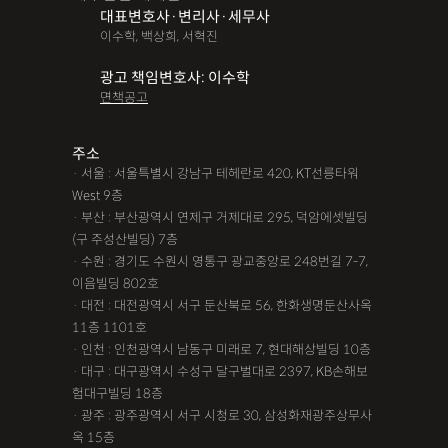
대표변호사·변리사·세무사
이수학, 백상희, 서혁진
광고 책임변호사: 이수학
면책공고
주소
· 서울 : 서울특별시 강남구 테헤란로 420, KT선릉타워
West 9층
· 부산 : 부산광역시 연제구 거제대로 295, 덕암에셋빌딩
(구 주성산빌딩) 7층
· 수원 : 경기도 수원시 영통구 광교중앙로 248번길 7-7,
이음빌딩 802호
· 대전 : 대전광역시 서구 둔산북로 56, 한화생명둔산사옥
11층 1101호
· 인천 : 인천광역시 남동구 미래로 7, 현대해상빌딩 10층
· 대구 : 대구광역시 수성구 달구벌대로 2397, KB손해보
험대구빌딩 18층
· 광주 : 광주광역시 서구 시청로 30, 삼성화재광주상무사
옥 15층