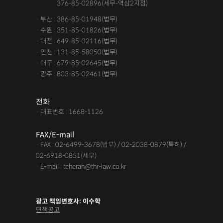
· 서울 :
376-85-02896(세무-역삼2지점)
· 부산 : 386-85-01948(법무)
· 수원 : 351-85-01826(법무)
· 대전 : 649-85-02116(법무)
· 인천 : 131-85-58050(법무)
· 대구 : 679-85-02645(법무)
· 광주 : 803-85-02461(법무)
전화
· 대표번호 : 1668-1126
FAX/E-mail
· FAX : 02-6499-3678(법무) / 02-2038-0879(특허) /
02-6918-0851(세무)
· E-mail : teheran@thr-law.co.kr
광고 책임변호사: 이수학
면책공고