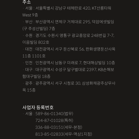
주소
· 서울 : 서울특별시 강남구 테헤란로 420, KT선릉타워
West 9층
· 부산 : 부산광역시 연제구 거제대로 295, 덕암에셋빌딩
(구 주성산빌딩) 7층
· 수원 : 경기도 수원시 영통구 광교중앙로 248번길 7-7,
이음빌딩 802호
· 대전 : 대전광역시 서구 둔산북로 56, 한화생명둔산사옥
11층 1101호
· 인천 : 인천광역시 남동구 미래로 7, 현대해상빌딩 10층
· 대구 : 대구광역시 수성구 달구벌대로 2397, KB손해보
험대구빌딩 18층
· 광주 : 광주광역시 서구 시청로 30, 삼성화재광주상무사
옥 15층
사업자 등록번호
· 서울 : 589-86-01340(법무)
· 서울 :
724-87-01028(특허)
· 서울 :
336-88-03151(세무-본점)
· 서울 :
813-85-02833(세무-역삼1지점)